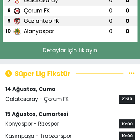
Galatasaray
0
0
7
Çorum FK
0
0
8
Gaziantep FK
0
0
9
Alanyaspor
0
0
10
Detaylar için tıklayın
Süper Lig Fikstür
14 Ağustos, Cuma
Galatasaray - Çorum FK
21:30
15 Ağustos, Cumartesi
Konyaspor - Rizespor
19:00
Kasımpaşa - Trabzonspor
19:00