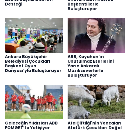
Desteği
Başkentlilerle
Buluşturuyor
Ankara Büyükşehir
ABB, Kayahan’ın
Belediyesi Çocukları
Unutulmaz Eserlerini
Başkent Oyun
Yarın Ankaralı
Dünyası’yla Buluşturuyor
Müzikseverlerle
Buluşturuyor
Geleceğin Yıldızları ABB
Ata Çiftliği'nin Yoncaları
FOMGET’te Yetişiyor
Atatürk Çocukları Doğal