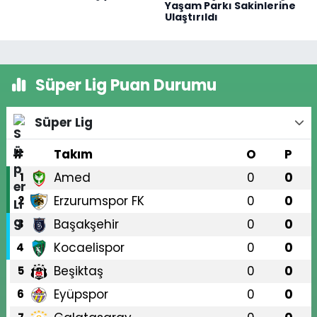
Yaşam Parkı Sakinlerine
Ulaştırıldı
Süper Lig Puan Durumu
Süper Lig
#
Takım
O
P
Amed
0
0
1
Erzurumspor FK
0
0
2
Başakşehir
0
0
3
Kocaelispor
0
0
4
Beşiktaş
0
0
5
Eyüpspor
0
0
6