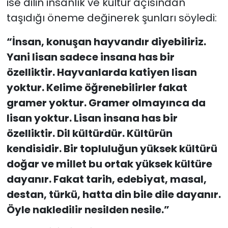
ise dilin insanlık ve kültür açısından
taşıdığı öneme değinerek şunları söyledi:
“İnsan, konuşan hayvandır diyebiliriz.
Yani lisan sadece insana has bir
özelliktir. Hayvanlarda katiyen lisan
yoktur. Kelime öğrenebilirler fakat
gramer yoktur. Gramer olmayınca da
lisan yoktur. Lisan insana has bir
özelliktir. Dil kültürdür. Kültürün
kendisidir. Bir topluluğun yüksek kültürü
doğar ve millet bu ortak yüksek kültüre
dayanır. Fakat tarih, edebiyat, masal,
destan, türkü, hatta din bile dile dayanır.
Öyle nakledilir nesilden nesile.”