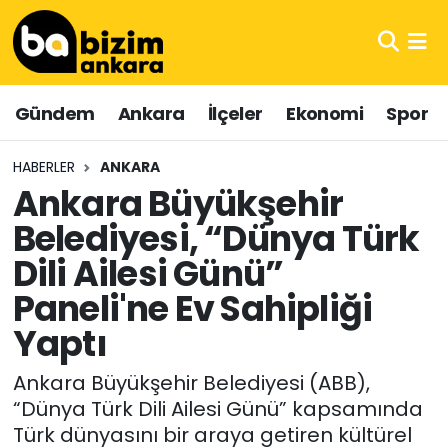
Hava Durumu
Gündem
Ankara
İlçeler
Ekonomi
Spor
Trafik Durumu
HABERLER
ANKARA
Süper Lig Puan Durumu ve Fikstür
Ankara Büyükşehir
Belediyesi, “Dünya Türk
Tüm Manşetler
Dili Ailesi Günü”
Son Dakika Haberleri
Paneli'ne Ev Sahipliği
Haber Arşivi
Yaptı
Ankara Büyükşehir Belediyesi (ABB),
“Dünya Türk Dili Ailesi Günü” kapsamında
Türk dünyasını bir araya getiren kültürel