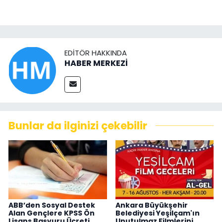
EDITÖR HAKKINDA
HABER MERKEZİ
Bunlar da ilginizi çekebilir
ABB’den Sosyal Destek
Ankara Büyükşehir
Alan Gençlere KPSS Ön
Belediyesi Yeşilçam'ın
Lisans Başvuru Ücreti
Unutulmaz Filmlerini