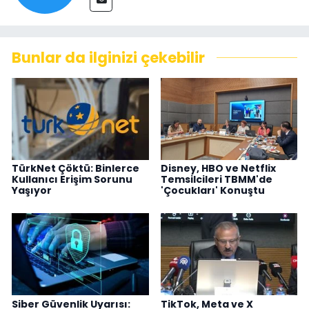
Bunlar da ilginizi çekebilir
TürkNet Çöktü: Binlerce
Disney, HBO ve Netflix
Kullanıcı Erişim Sorunu
Temsilcileri TBMM'de
Yaşıyor
'Çocukları' Konuştu
Siber Güvenlik Uyarısı:
TikTok, Meta ve X