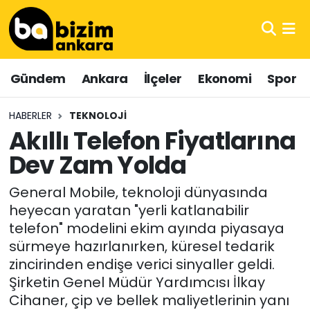
Hava Durumu
Gündem
Ankara
İlçeler
Ekonomi
Spor
Trafik Durumu
HABERLER
TEKNOLOJI
Süper Lig Puan Durumu ve Fikstür
Akıllı Telefon Fiyatlarına
Dev Zam Yolda
Tüm Manşetler
General Mobile, teknoloji dünyasında
Son Dakika Haberleri
heyecan yaratan "yerli katlanabilir
telefon" modelini ekim ayında piyasaya
Haber Arşivi
sürmeye hazırlanırken, küresel tedarik
zincirinden endişe verici sinyaller geldi.
Şirketin Genel Müdür Yardımcısı İlkay
Cihaner, çip ve bellek maliyetlerinin yanı