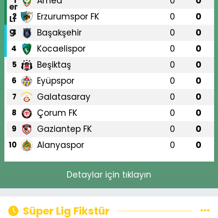
Amed
0
0
1
Erzurumspor FK
0
0
2
Başakşehir
0
0
3
Kocaelispor
0
0
4
Beşiktaş
0
0
5
Eyüpspor
0
0
6
Galatasaray
0
0
7
Çorum FK
0
0
8
Gaziantep FK
0
0
9
Alanyaspor
0
0
10
Detaylar için tıklayın
Süper Lig Fikstür