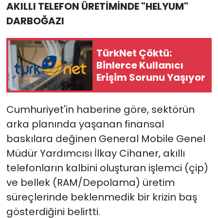
AKILLI TELEFON ÜRETİMİNDE "HELYUM"
DARBOĞAZI
TürkNet Çöktü:
Binlerce Kullanıcı
Erişim Sorunu Yaşıyor
Cumhuriyet'in haberine göre, sektörün
arka planında yaşanan finansal
baskılara değinen General Mobile Genel
Müdür Yardımcısı İlkay Cihaner, akıllı
telefonların kalbini oluşturan işlemci (çip)
ve bellek (RAM/Depolama) üretim
süreçlerinde beklenmedik bir krizin baş
gösterdiğini belirtti.