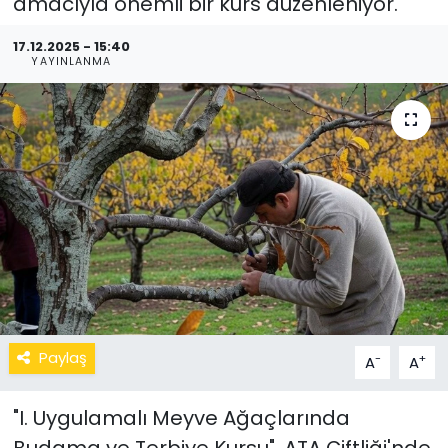
amacıyla önemli bir kurs düzenleniyor.
17.12.2025 - 15:40
YAYINLANMA
Paylaş
-
+
A
A
"I. Uygulamalı Meyve Ağaçlarında