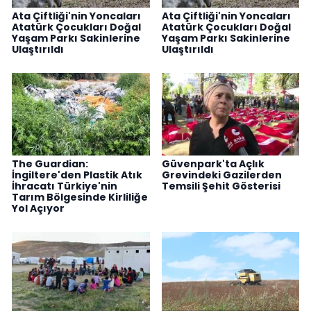
Ata Çiftliği'nin Yoncaları
Ata Çiftliği'nin Yoncaları
Atatürk Çocukları Doğal
Atatürk Çocukları Doğal
Yaşam Parkı Sakinlerine
Yaşam Parkı Sakinlerine
Ulaştırıldı
Ulaştırıldı
The Guardian:
Güvenpark'ta Açlık
İngiltere'den Plastik Atık
Grevindeki Gazilerden
İhracatı Türkiye'nin
Temsili Şehit Gösterisi
Tarım Bölgesinde Kirliliğe
Yol Açıyor