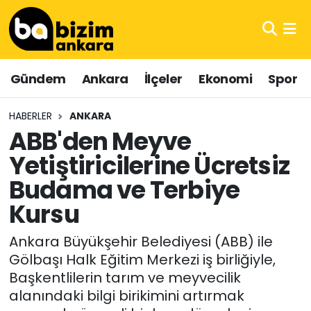
Hava Durumu
Gündem
Ankara
İlçeler
Ekonomi
Spor
Trafik Durumu
HABERLER
ANKARA
Süper Lig Puan Durumu ve Fikstür
ABB'den Meyve
Yetiştiricilerine Ücretsiz
Tüm Manşetler
Budama ve Terbiye
Son Dakika Haberleri
Kursu
Haber Arşivi
Ankara Büyükşehir Belediyesi (ABB) ile
Gölbaşı Halk Eğitim Merkezi iş birliğiyle,
Başkentlilerin tarım ve meyvecilik
alanındaki bilgi birikimini artırmak