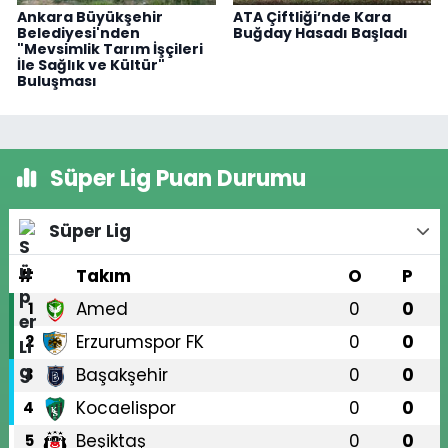
Ankara Büyükşehir
ATA Çiftliği’nde Kara
Belediyesi'nden
Buğday Hasadı Başladı
"Mevsimlik Tarım İşçileri
İle Sağlık ve Kültür"
Buluşması
Süper Lig Puan Durumu
Süper Lig
#
Takım
O
P
Amed
0
0
1
Erzurumspor FK
0
0
2
Başakşehir
0
0
3
Kocaelispor
0
0
4
Beşiktaş
0
0
5