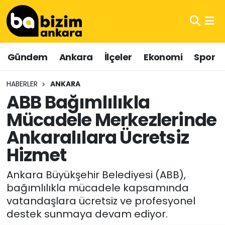
Hava Durumu
Gündem
Ankara
İlçeler
Ekonomi
Spor
Trafik Durumu
HABERLER
ANKARA
Süper Lig Puan Durumu ve Fikstür
ABB Bağımlılıkla
Mücadele Merkezlerinde
Tüm Manşetler
Ankaralılara Ücretsiz
Son Dakika Haberleri
Hizmet
Haber Arşivi
Ankara Büyükşehir Belediyesi (ABB),
bağımlılıkla mücadele kapsamında
vatandaşlara ücretsiz ve profesyonel
destek sunmaya devam ediyor.