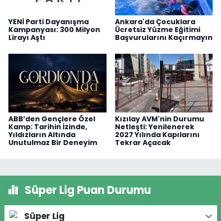
YENİ Parti Dayanışma
Ankara'da Çocuklara
Kampanyası: 300 Milyon
Ücretsiz Yüzme Eğitimi
Lirayı Aştı
Başvurularını Kaçırmayın
ABB’den Gençlere Özel
Kızılay AVM'nin Durumu
Kamp: Tarihin İzinde,
Netleşti: Yenilenerek
Yıldızların Altında
2027 Yılında Kapılarını
Unutulmaz Bir Deneyim
Tekrar Açacak
Süper Lig Puan Durumu
Süper Lig