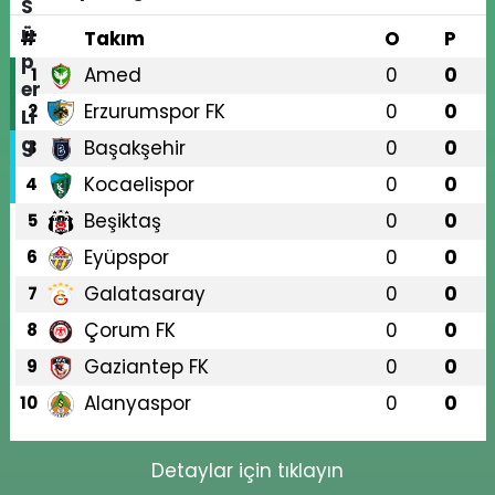
#
Takım
O
P
Amed
0
0
1
Erzurumspor FK
0
0
2
Başakşehir
0
0
3
Kocaelispor
0
0
4
Beşiktaş
0
0
5
Eyüpspor
0
0
6
Galatasaray
0
0
7
Çorum FK
0
0
8
Gaziantep FK
0
0
9
Alanyaspor
0
0
10
Detaylar için tıklayın