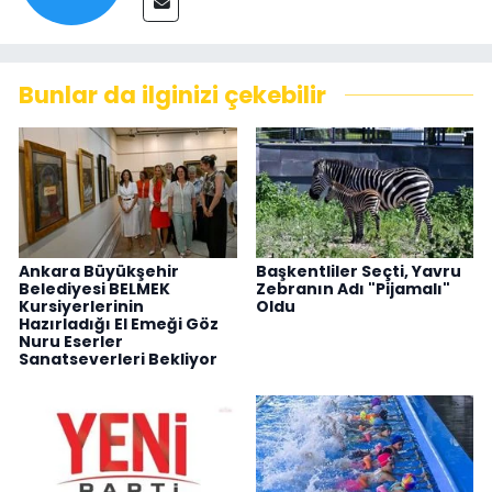
Bunlar da ilginizi çekebilir
Ankara Büyükşehir
Başkentliler Seçti, Yavru
Belediyesi BELMEK
Zebranın Adı "Pijamalı"
Kursiyerlerinin
Oldu
Hazırladığı El Emeği Göz
Nuru Eserler
Sanatseverleri Bekliyor