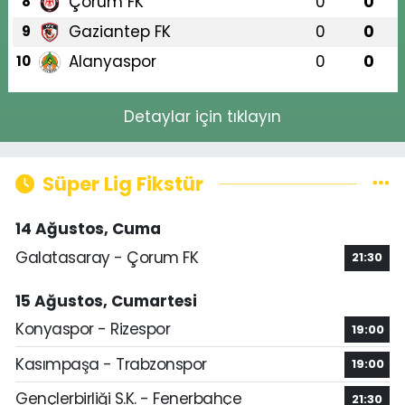
Çorum FK
0
0
8
Gaziantep FK
0
0
9
Alanyaspor
0
0
10
Detaylar için tıklayın
Süper Lig Fikstür
14 Ağustos, Cuma
Galatasaray - Çorum FK
21:30
15 Ağustos, Cumartesi
Konyaspor - Rizespor
19:00
Kasımpaşa - Trabzonspor
19:00
Gençlerbirliği S.K. - Fenerbahçe
21:30