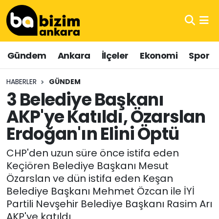
Hava Durumu
Gündem
Ankara
İlçeler
Ekonomi
Spor
Trafik Durumu
HABERLER
GÜNDEM
Süper Lig Puan Durumu ve Fikstür
3 Belediye Başkanı
AKP'ye Katıldı, Özarslan
Tüm Manşetler
Erdoğan'ın Elini Öptü
Son Dakika Haberleri
CHP'den uzun süre önce istifa eden
Haber Arşivi
Keçiören Belediye Başkanı Mesut
Özarslan ve dün istifa eden Keşan
Belediye Başkanı Mehmet Özcan ile İYİ
Partili Nevşehir Belediye Başkanı Rasim Arı
AKP'ye katıldı.