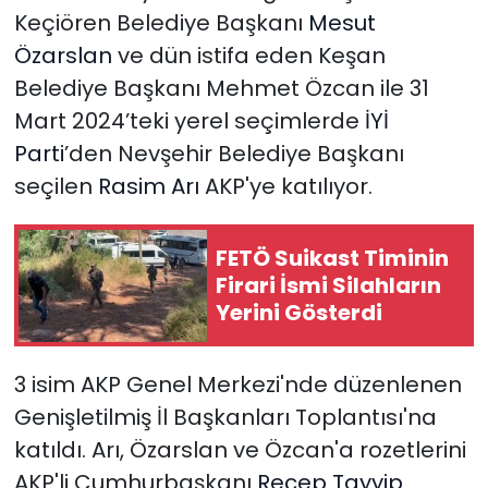
Keçiören Belediye Başkanı
Mesut
Özarslan
ve dün istifa eden Keşan
Belediye Başkanı Mehmet Özcan ile 31
Mart 2024’teki yerel seçimlerde
İYİ
Parti
’den Nevşehir Belediye Başkanı
seçilen
Rasim Arı
AKP'ye katılıyor.
FETÖ Suikast Timinin
Firari İsmi Silahların
Yerini Gösterdi
3 isim AKP Genel Merkezi'nde düzenlenen
Genişletilmiş İl Başkanları Toplantısı'na
katıldı. Arı, Özarslan ve Özcan'a rozetlerini
AKP'li Cumhurbaşkanı
Recep Tayyip