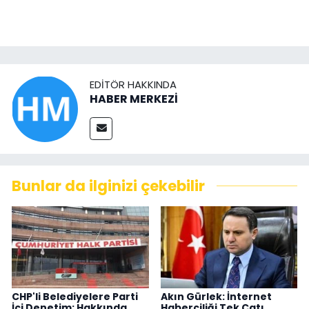
EDITÖR HAKKINDA
HABER MERKEZİ
Bunlar da ilginizi çekebilir
CHP'li Belediyelere Parti
Akın Gürlek: İnternet
İçi Denetim: Hakkında
Haberciliği Tek Çatı