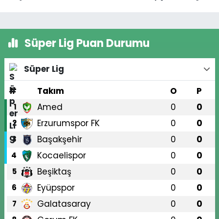
Süper Lig Puan Durumu
Süper Lig
#
Takım
O
P
Amed
0
0
1
Erzurumspor FK
0
0
2
Başakşehir
0
0
3
Kocaelispor
0
0
4
Beşiktaş
0
0
5
Eyüpspor
0
0
6
Galatasaray
0
0
7