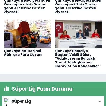
Çankaya Belediyesi'nden
Çankaya Belediyesi'nden
Güvenpark'taki Gazi ve
Güvenpark’taki Gazi ve
Şehit Ailelerine Destek
Şehit Ailelerine Destek
Ziyareti
Ziyareti
Çankaya'da 'Hacimli
Çankaya Belediye
Atık'lara Para Cezası
Başkan Vekili Güler:
"Adalet Yerini Bulacak,
Tüm Arkadaşlarımız
Görevlerine Dönecekler"
Süper Lig Puan Durumu
Süper Lig