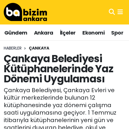
Hava Durumu
Gündem
Ankara
İlçeler
Ekonomi
Spor
Trafik Durumu
HABERLER
ÇANKAYA
Süper Lig Puan Durumu ve Fikstür
Çankaya Belediyesi
Kütüphanelerinde Yaz
Tüm Manşetler
Dönemi Uygulaması
Son Dakika Haberleri
Çankaya Belediyesi, Çankaya Evleri ve
Haber Arşivi
kültür merkezlerinde bulunan 12
kütüphanesinde yaz dönemi çalışma
saati uygulamasına geçiyor. 1 Temmuz
itibarıyla kütüphanelerinin yeni gün ve
saatlerini duyuran belediye, okul ve