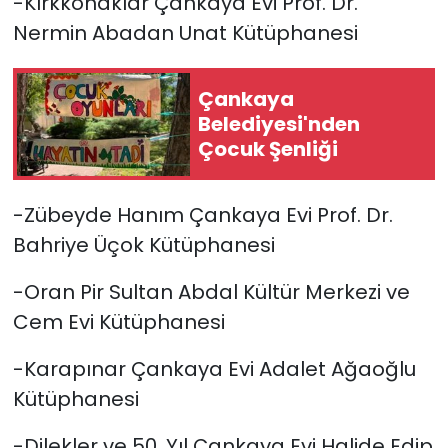
-Kırkkonaklar Çankaya Evi Prof. Dr.
Nermin Abadan Unat Kütüphanesi
Çankaya
Belediyesi'nden
Çocuk Şenliği
-Zübeyde Hanım Çankaya Evi Prof. Dr.
Bahriye Üçok Kütüphanesi
-Oran Pir Sultan Abdal Kültür Merkezi ve
Cem Evi Kütüphanesi
-Karapınar Çankaya Evi Adalet Ağaoğlu
Kütüphanesi
-Dilekler ve 50. Yıl Çankaya Evi Halide Edip