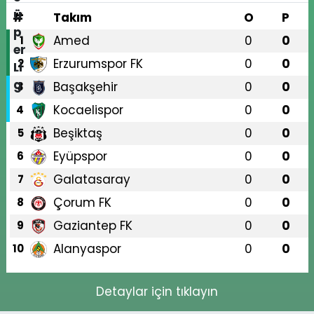
#
Takım
O
P
Amed
0
0
1
Erzurumspor FK
0
0
2
Başakşehir
0
0
3
Kocaelispor
0
0
4
Beşiktaş
0
0
5
Eyüpspor
0
0
6
Galatasaray
0
0
7
Çorum FK
0
0
8
Gaziantep FK
0
0
9
Alanyaspor
0
0
10
Detaylar için tıklayın