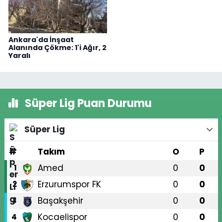
Ankara'da İnşaat
Alanında Çökme: 1'i Ağır, 2
Yaralı
Süper Lig Puan Durumu
Süper Lig
#
Takım
O
P
Amed
0
0
1
Erzurumspor FK
0
0
2
Başakşehir
0
0
3
Kocaelispor
0
0
4