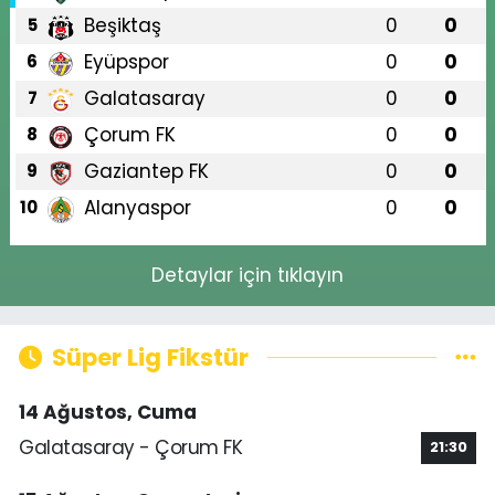
Beşiktaş
0
0
5
Eyüpspor
0
0
6
Galatasaray
0
0
7
Çorum FK
0
0
8
Gaziantep FK
0
0
9
Alanyaspor
0
0
10
Detaylar için tıklayın
Süper Lig Fikstür
14 Ağustos, Cuma
Galatasaray - Çorum FK
21:30