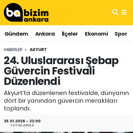
Hava Durumu
Gündem
Ankara
İlçeler
Ekonomi
Spor
Trafik Durumu
HABERLER
AKYURT
Süper Lig Puan Durumu ve Fikstür
24. Uluslararası Şebap
Güvercin Festivali
Tüm Manşetler
Düzenlendi
Son Dakika Haberleri
Akyurt’ta düzenlenen festivalde, dünyanın
Haber Arşivi
dört bir yanından güvercin meraklıları
toplandı.
25.01.2026 - 22:00
YAYINLANMA