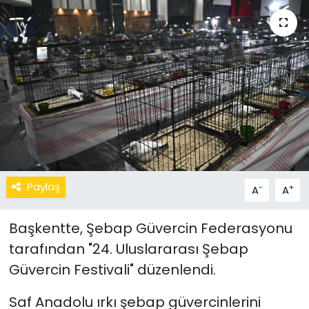
Paylaş
-
+
A
A
Başkentte, Şebap Güvercin Federasyonu
tarafından "24. Uluslararası Şebap
Güvercin Festivali" düzenlendi.
Saf Anadolu ırkı şebap güvercinlerini