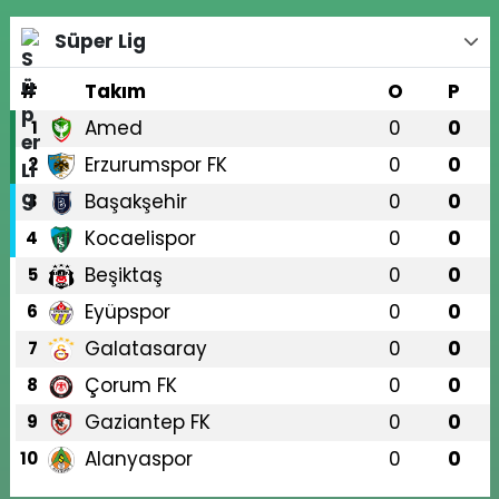
Süper Lig
#
Takım
O
P
Amed
0
0
1
Erzurumspor FK
0
0
2
Başakşehir
0
0
3
Kocaelispor
0
0
4
Beşiktaş
0
0
5
Eyüpspor
0
0
6
Galatasaray
0
0
7
Çorum FK
0
0
8
Gaziantep FK
0
0
9
Alanyaspor
0
0
10