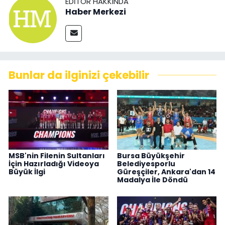
EDITÖR HAKKINDA
Haber Merkezi
Bunlar da ilginizi çekebilir
MSB'nin Filenin Sultanları
Bursa Büyükşehir
İçin Hazırladığı Videoya
Belediyesporlu
Büyük İlgi
Güreşçiler, Ankara'dan 14
Madalya İle Döndü