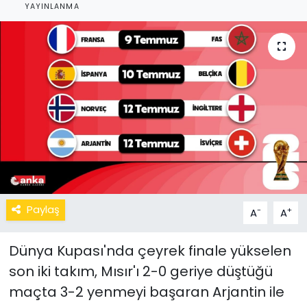
YAYINLANMA
Paylaş
-
+
A
A
Dünya Kupası'nda çeyrek finale yükselen
son iki takım, Mısır'ı 2-0 geriye düştüğü
maçta 3-2 yenmeyi başaran Arjantin ile