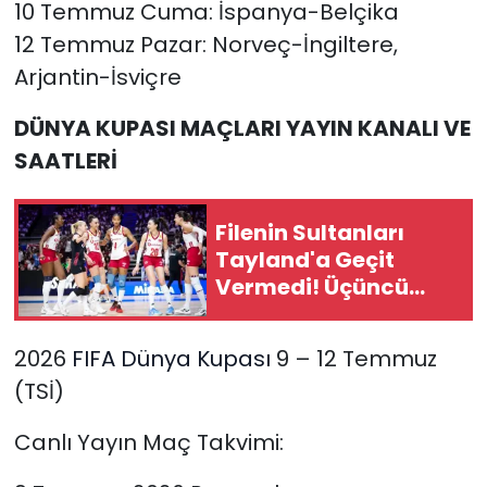
10 Temmuz Cuma: İspanya-Belçika
12 Temmuz Pazar: Norveç-İngiltere,
Arjantin-İsviçre
DÜNYA KUPASI MAÇLARI YAYIN KANALI VE
SAATLERİ
Filenin Sultanları
Tayland'a Geçit
Vermedi! Üçüncü
Turu Galibiyetle
Tamamladı
2026
FIFA
Dünya Kupası
9 – 12 Temmuz
(TSİ)
Canlı Yayın Maç Takvimi: