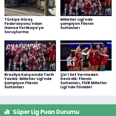
Türkiye Güreş
Milletler Ligi'nde
Federasyonu'ndan
şampiyon Filenin
Hamza Yerlikaya'ya
Sultanları
Soruşturma
Brezilya Karşısında Tarih
Çin'i Set Vermeden
Yazdık: Milletler Ligi'nde
Devirdik: Filenin
Şampiyon Filenin
Sultanları, FIVB Milletler
Sultanları
Ligi'nde Finalde!
Süper Lig Puan Durumu