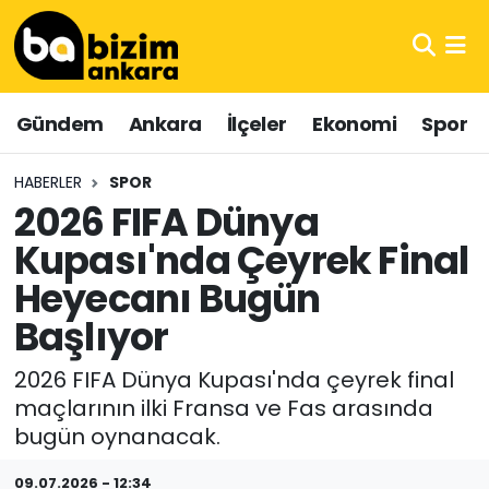
Hava Durumu
Gündem
Ankara
İlçeler
Ekonomi
Spor
Trafik Durumu
HABERLER
SPOR
Süper Lig Puan Durumu ve Fikstür
2026 FIFA Dünya
Kupası'nda Çeyrek Final
Tüm Manşetler
Heyecanı Bugün
Son Dakika Haberleri
Başlıyor
Haber Arşivi
2026 FIFA Dünya Kupası'nda çeyrek final
maçlarının ilki Fransa ve Fas arasında
bugün oynanacak.
09.07.2026 - 12:34