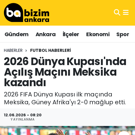
Hava Durumu
Gündem
Ankara
İlçeler
Ekonomi
Spor
Trafik Durumu
HABERLER
FUTBOL HABERLERI
Süper Lig Puan Durumu ve Fikstür
2026 Dünya Kupası'nda
Açılış Maçını Meksika
Tüm Manşetler
kazandı
Son Dakika Haberleri
2026 FIFA Dünya Kupası ilk maçında
Haber Arşivi
Meksika, Güney Afrika'yı 2-0 mağlup etti.
12.06.2026 - 08:20
YAYINLANMA