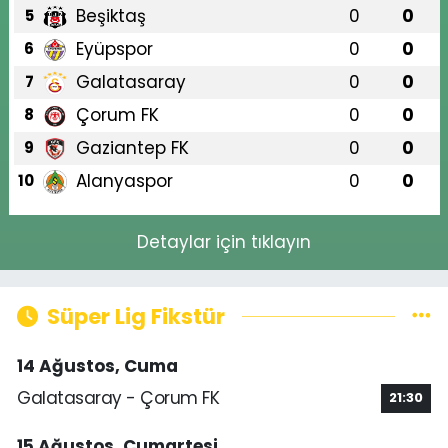
Beşiktaş
0
0
5
Eyüpspor
0
0
6
Galatasaray
0
0
7
Çorum FK
0
0
8
Gaziantep FK
0
0
9
Alanyaspor
0
0
10
Detaylar için tıklayın
Süper Lig Fikstür
14 Ağustos, Cuma
Galatasaray - Çorum FK
21:30
15 Ağustos, Cumartesi