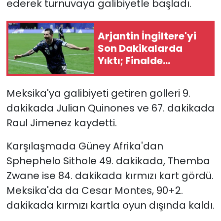
ederek turnuvaya galibiyetle başladı.
Arjantin İngiltere'yi
Son Dakikalarda
Yıktı; Finalde
İspanya'nın Rakibi
Oldu
Meksika'ya galibiyeti getiren golleri 9.
dakikada Julian Quinones ve 67. dakikada
Raul Jimenez kaydetti.
Karşılaşmada Güney Afrika'dan
Sphephelo Sithole 49. dakikada, Themba
Zwane ise 84. dakikada kırmızı kart gördü.
Meksika'da da Cesar Montes, 90+2.
dakikada kırmızı kartla oyun dışında kaldı.