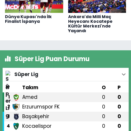
Dünya Kupası'nda İlk
Ankara'da Milli Maç
Finalist İspanya
Heyecanı Kocatepe
Kültür Merkezi'nde
Yaşandı
Süper Lig Puan Durumu
Süper Lig
#
Takım
O
P
Amed
0
0
1
Erzurumspor FK
0
0
2
Başakşehir
0
0
3
Kocaelispor
0
0
4