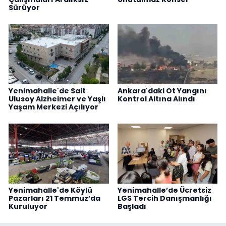
Sürüyor
Yenimahalle'de Sait
Ankara'daki Ot Yangını
Ulusoy Alzheimer ve Yaşlı
Kontrol Altına Alındı
Yaşam Merkezi Açılıyor
Yenimahalle'de Köylü
Yenimahalle’de Ücretsiz
Pazarları 21 Temmuz’da
LGS Tercih Danışmanlığı
Kuruluyor
Başladı