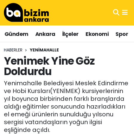
Hava Durumu
Gündem
Ankara
İlçeler
Ekonomi
Spor
Trafik Durumu
HABERLER
YENIMAHALLE
Süper Lig Puan Durumu ve Fikstür
Yenimek Yine Göz
Doldurdu
Tüm Manşetler
Yenimahalle Belediyesi Meslek Edindirme
Son Dakika Haberleri
ve Hobi Kursları(YENİMEK) kursiyerlerinin
yıl boyunca birbirinden farklı branşlarda
Haber Arşivi
aldığı eğitimler sonucunda hazırladıkları
el emeği ürünlerin sunulduğu yılsonu
sergisi vatandaşların yoğun ilgisi
eşliğinde açıldı.