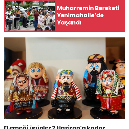
Muharremin Bereketi
Yenimahalle’de
Yaşandı
El emeği ürünler 7 Haziran’a kadar