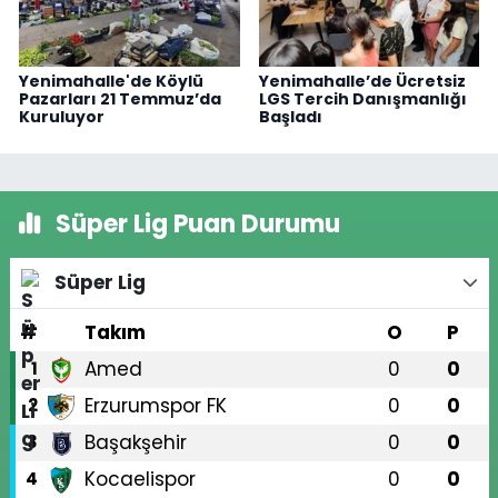
Yenimahalle'de Köylü
Yenimahalle’de Ücretsiz
Pazarları 21 Temmuz’da
LGS Tercih Danışmanlığı
Kuruluyor
Başladı
Süper Lig Puan Durumu
Süper Lig
#
Takım
O
P
Amed
0
0
1
Erzurumspor FK
0
0
2
Başakşehir
0
0
3
Kocaelispor
0
0
4