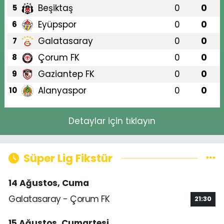
Beşiktaş
0
0
5
Eyüpspor
0
0
6
Galatasaray
0
0
7
Çorum FK
0
0
8
Gaziantep FK
0
0
9
Alanyaspor
0
0
10
Detaylar için tıklayın
Süper Lig Fikstür
14 Ağustos, Cuma
Galatasaray - Çorum FK
21:30
15 Ağustos, Cumartesi