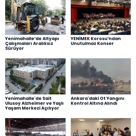
Yenimahalle’de Altyapı
YENİMEK Korosu’ndan
Çalışmaları Aralıksız
Unutulmaz Konser
Sürüyor
Yenimahalle'de Sait
Ankara'daki Ot Yangını
Ulusoy Alzheimer ve Yaşlı
Kontrol Altına Alındı
Yaşam Merkezi Açılıyor