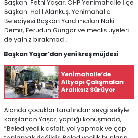
Başkanı Fethi Yaşar, CHP Yenimahalle İlçe
Başkanı Halil Alankuş, Yenimahalle
Belediyesi Başkan Yardımcıları Naki
Demir, Ferudun Güngör ve meclis üyeleri
de yalnız bırakmadı.
Başkan Yaşar’dan yeni kreş müjdesi
Yenimahalle’de
Altyapı Çalışmaları
Aralıksız Sürüyor
Alanda çocuklar tarafından sevgi seliyle
karşılanan Yaşar, yaptığı konuşmada,
“Belediyecilik asfalt, yol yapmak ve çöp
toplamak değildir. Belediyecilik bunların