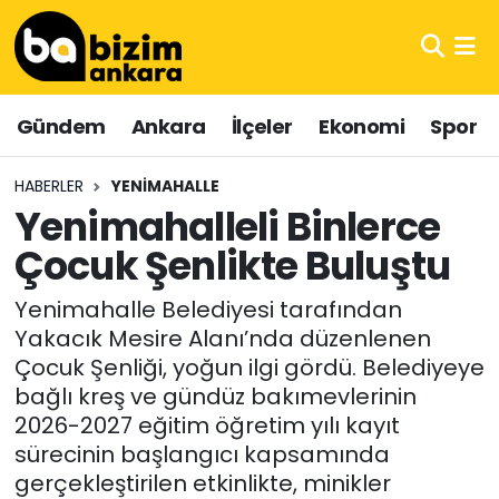
Hava Durumu
Gündem
Ankara
İlçeler
Ekonomi
Spor
Trafik Durumu
HABERLER
YENIMAHALLE
Süper Lig Puan Durumu ve Fikstür
Yenimahalleli Binlerce
Çocuk Şenlikte Buluştu
Tüm Manşetler
Yenimahalle Belediyesi tarafından
Son Dakika Haberleri
Yakacık Mesire Alanı’nda düzenlenen
Çocuk Şenliği, yoğun ilgi gördü. Belediyeye
Haber Arşivi
bağlı kreş ve gündüz bakımevlerinin
2026-2027 eğitim öğretim yılı kayıt
sürecinin başlangıcı kapsamında
gerçekleştirilen etkinlikte, minikler