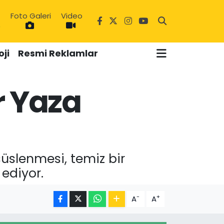
Foto Galeri
Video
9
ji
Resmi Reklamlar
r Yaza
süslenmesi, temiz bir
ediyor.
-
+
A
A