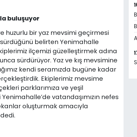
1
B
kla buluşuyor
B
ve huzurlu bir yaz mevsimi geçirmesi
A
z sürdüğünü belirten Yenimahalle
kiplerimiz ilçemizi güzelleştirmek adına
1
oyunca sürdürüyor. Yaz ve kış mevsimine
S
tığımız kendi seramızda bugüne kadar
rçekleştirdik. Ekiplerimiz mevsime
ekleri parklarımıza ve yeşil
çesi Yenimahalle’de vatandaşımızın nefes
ekanlar oluşturmak amacıyla
dedi.