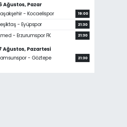
6 Ağustos, Pazar
aşakşehir - Kocaelispor
19:00
eşiktaş - Eyüpspor
21:30
med - Erzurumspor FK
21:30
7 Ağustos, Pazartesi
amsunspor - Göztepe
21:30