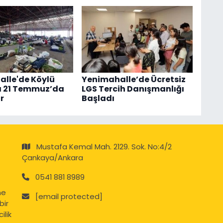
lle'de Köylü
Yenimahalle’de Ücretsiz
ı 21 Temmuz’da
LGS Tercih Danışmanlığı
r
Başladı
Mustafa Kemal Mah. 2129. Sok. No:4/2
Çankaya/Ankara
0541 881 8989
ne
[email protected]
bir
ilik