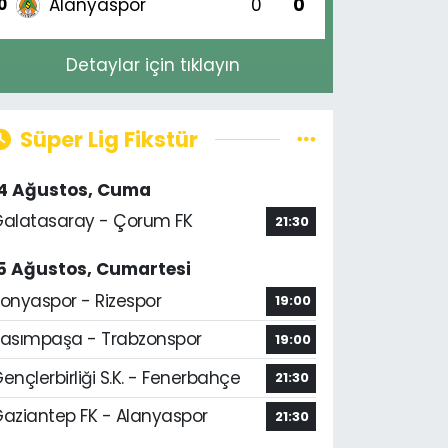
Alanyaspor
0
0
0
Detaylar için tıklayın
Süper Lig Fikstür
14 Ağustos, Cuma
alatasaray - Çorum FK
21:30
5 Ağustos, Cumartesi
onyaspor - Rizespor
19:00
asımpaşa - Trabzonspor
19:00
ençlerbirliği S.K. - Fenerbahçe
21:30
aziantep FK - Alanyaspor
21:30