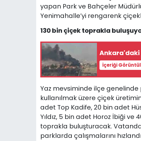
yapan Park ve Bahçeler Müdürlü
Yenimahalle’yi rengarenk çiçekl
130 bin çiçek toprakla buluşuy
Ankara'daki 
İçeriği Görüntü
Yaz mevsiminde ilçe genelinde 
kullanılmak üzere çiçek üretimin
adet Top Kadife, 20 bin adet Hüs
Yıldız, 5 bin adet Horoz İbiği ve
toprakla buluşturacak. Vatandaş
parklarda çalışmalarını hızlandı