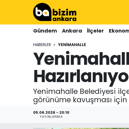
Hava Durumu
Gündem
Ankara
İlçeler
Ekonom
Trafik Durumu
HABERLER
YENIMAHALLE
Yenimahall
Süper Lig Puan Durumu ve Fikstür
Tüm Manşetler
Hazırlanıyo
Son Dakika Haberleri
Yenimahalle Belediyesi ilç
Haber Arşivi
görünüme kavuşması için 
05.06.2026 - 20:10
YAYINLANMA