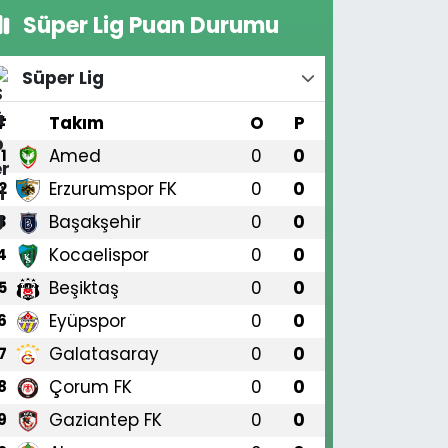
Süper Lig Puan Durumu
Süper Lig
#
Takım
O
P
Amed
0
0
1
Erzurumspor FK
0
0
2
Başakşehir
0
0
3
Kocaelispor
0
0
4
Beşiktaş
0
0
5
Eyüpspor
0
0
6
Galatasaray
0
0
7
Çorum FK
0
0
8
Gaziantep FK
0
0
9