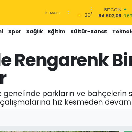
BITCOIN
°
29
64.602,05
0.6
DOLAR
47,5986
0.06
i
Spor
Sağlık
Eğitim
Kültür-Sanat
Teknolo
EURO
55,0700
0.1
STERLİN
e Rengarenk Bi
64,2438
0.21
GRAM ALTIN
6518.23
0.39
r
BİST100
13.768
48
e genelinde parkların ve bahçelerin 
çalışmalarına hız kesmeden devam 