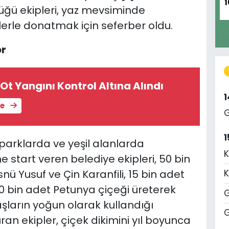
1
ğü ekipleri, yaz mevsiminde
erle donatmak için seferber oldu.
or
Ot Yangını Kontrol Altına Alındı
le
G
1
parklarda ve yeşil alanlarda
K
e start veren belediye ekipleri, 50 bin
nü Yusuf ve Çin Karanfili, 15 bin adet
K
 40 bin adet Petunya çiçeği üreterek
G
ların yoğun olarak kullandığı
G
ran ekipler, çiçek dikimini yıl boyunca