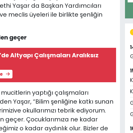
ethi Yaşar da Başkan Yardımcıları
 meclis üyeleri ile birlikte şenliğin
den geçer
de Altyapı Çalışmaları Aralıksız
G
1
le
K
K
 mucitlerin yaptığı çalışmaları
eden Yaşar, “Bilim şenliğine katkı sunan
G
mizive okullarımızı tebrik ediyorum.
G
den geçer. Çocuklarımıza ne kadar
ğimiz o kadar aydınlık olur. Bizler de
1