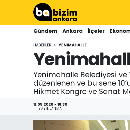
Hava Durumu
Gündem
Ankara
İlçeler
Ekonom
Trafik Durumu
HABERLER
YENIMAHALLE
Yenimahalle
Süper Lig Puan Durumu ve Fikstür
Tüm Manşetler
Yenimahalle Belediyesi ve Y
Son Dakika Haberleri
düzenlenen ve bu sene 10’
Hikmet Kongre ve Sanat Me
Haber Arşivi
11.05.2026 - 18:30
YAYINLANMA