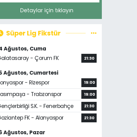
Detaylar için tıklayın
Süper Lig Fikstür
14 Ağustos, Cuma
alatasaray - Çorum FK
21:30
5 Ağustos, Cumartesi
onyaspor - Rizespor
19:00
asımpaşa - Trabzonspor
19:00
ençlerbirliği S.K. - Fenerbahçe
21:30
aziantep FK - Alanyaspor
21:30
6 Ağustos, Pazar