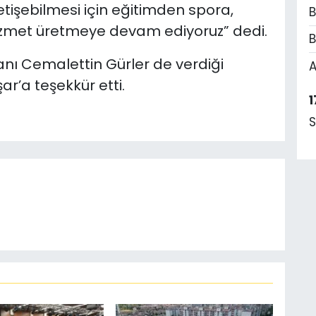
 yetişebilmesi için eğitimden spora,
B
izmet üretmeye devam ediyoruz” dedi.
B
nı Cemalettin Gürler de verdiği
A
r’a teşekkür etti.
1
S