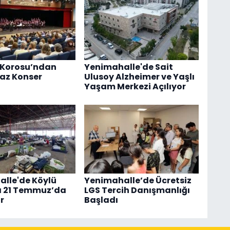
 Korosu’ndan
Yenimahalle'de Sait
az Konser
Ulusoy Alzheimer ve Yaşlı
Yaşam Merkezi Açılıyor
lle'de Köylü
Yenimahalle’de Ücretsiz
ı 21 Temmuz’da
LGS Tercih Danışmanlığı
r
Başladı