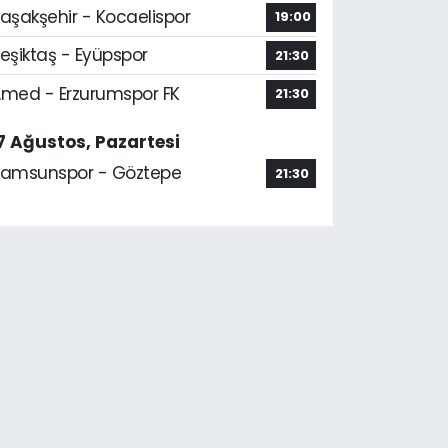
aşakşehir - Kocaelispor
19:00
eşiktaş - Eyüpspor
21:30
med - Erzurumspor FK
21:30
7 Ağustos, Pazartesi
amsunspor - Göztepe
21:30