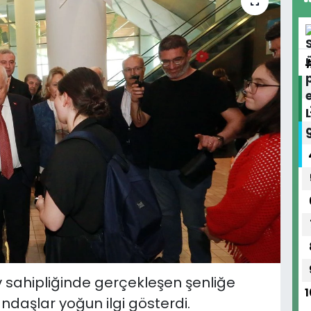
 sahipliğinde gerçekleşen şenliğe
1
ndaşlar yoğun ilgi gösterdi.