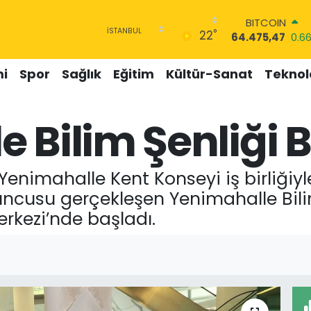
BITCOIN
°
22
64.475,47
0.6
DOLAR
47,5971
0.05
i
Spor
Sağlık
Eğitim
Kültür-Sanat
Teknolo
EURO
55,1336
0.18
STERLİN
 Bilim Şenliği 
64,2534
0.22
GRAM ALTIN
6518.23
0.39
BİST100
enimahalle Kent Konseyi iş birliğiyle
13.703
0
uncusu gerçekleşen Yenimahalle Bili
rkezi’nde başladı.