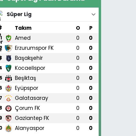
Süper Lig
#
Takım
O
P
Amed
0
0
1
Erzurumspor FK
0
0
2
Başakşehir
0
0
3
Kocaelispor
0
0
4
Beşiktaş
0
0
5
Eyüpspor
0
0
6
Galatasaray
0
0
7
Çorum FK
0
0
8
Gaziantep FK
0
0
9
Alanyaspor
0
0
0