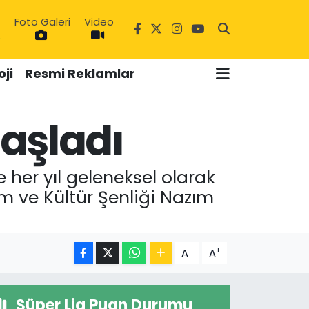
Foto Galeri
Video
6
ji
Resmi Reklamlar
Başladı
 her yıl geleneksel olarak
m ve Kültür Şenliği Nazım
-
+
A
A
Süper Lig Puan Durumu