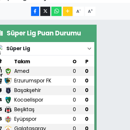
-
+
A
A
Süper Lig Puan Durumu
Süper Lig
#
Takım
O
P
Amed
0
0
1
Erzurumspor FK
0
0
2
Başakşehir
0
0
3
Kocaelispor
0
0
4
Beşiktaş
0
0
5
Eyüpspor
0
0
6
Galatasaray
0
0
7