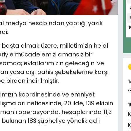
al medya hesabından yaptığı yazılı
1
di:
başta olmak üzere, milletimizin helal
eriyle mücadelemizi amansız bir
psamda; evlatlarımızın geleceğini ve
an yasa dışı bahis şebekelerine karşı
 birden indirilmiştir.
G
ımızın koordinesinde ve emniyet
alışmaları neticesinde; 20 ilde, 139 ekibin
1
 zamanlı operasyonda, hesaplarında 11,3
K
i bulunan 183 şüpheliye yönelik adli
K