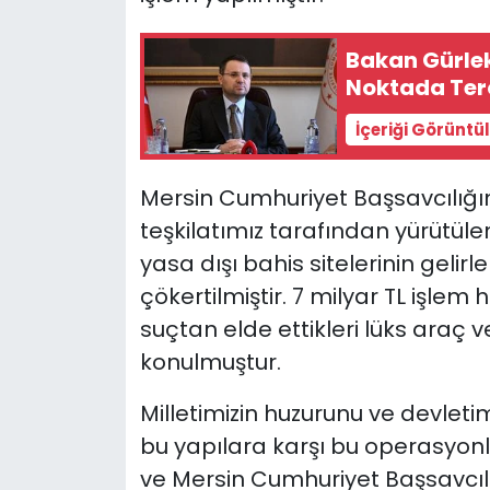
Bakan Gürlek
Noktada Ter
İçeriği Görüntü
Mersin Cumhuriyet Başsavcılığı
teşkilatımız tarafından yürütüle
yasa dışı bahis sitelerinin gelir
çökertilmiştir. 7 milyar TL işle
suçtan elde ettikleri lüks araç v
konulmuştur.
Milletimizin huzurunu ve devleti
bu yapılara karşı bu operasyonl
ve Mersin Cumhuriyet Başsavcıl