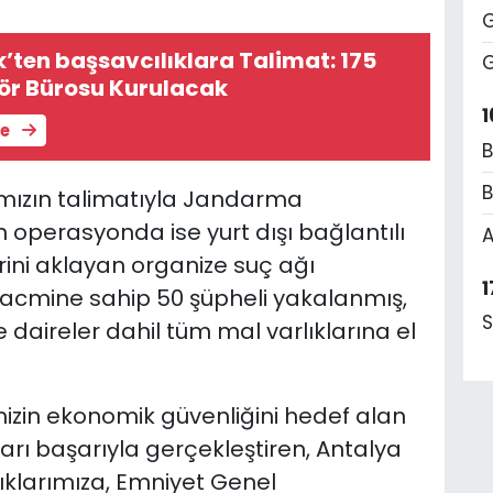
G
’ten başsavcılıklara Talimat: 175
G
ör Bürosu Kurulacak
1
le
B
B
mızın talimatıyla Jandarma
n operasyonda ise yurt dışı bağlantılı
A
lerini aklayan organize suç ağı
1
m hacmine sahip 50 şüpheli yakalanmış,
S
e daireler dahil tüm mal varlıklarına el
mizin ekonomik güvenliğini hedef alan
arı başarıyla gerçekleştiren, Antalya
ıklarımıza, Emniyet Genel