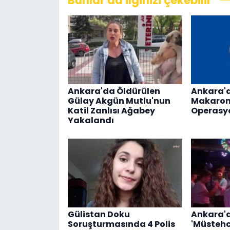
Bunlar da ilginizi çekebilir
Ankara'da Öldürülen
Ankara'
Gülay Akgün Mutlu'nun
Makaron
Katil Zanlısı Ağabey
Operasy
Yakalandı
Gülistan Doku
Ankara'd
Soruşturmasında 4 Polis
'Müstehc