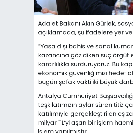
Adalet Bakanı Akın Gürlek, sosy
açıklamada, şu ifadelere yer ver
“Yasa dışı bahis ve sanal kumar 
kazancına göz diken suç örgütl
kararlılıkla sürdürüyoruz. Bu ka
ekonomik güvenliğimizi hedef al
bugün şafak vakti iki büyük darbe
Antalya Cumhuriyet Başsavcılığ
teşkilatımızın aylar süren titiz ç
katılımıyla gerçekleştirilen eş
milyar TL’yi aşan bir işlem hacm
işlem yapılmıştır.