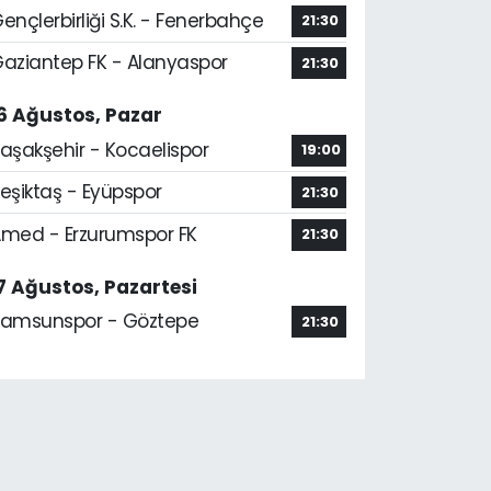
ençlerbirliği S.K. - Fenerbahçe
21:30
aziantep FK - Alanyaspor
21:30
6 Ağustos, Pazar
aşakşehir - Kocaelispor
19:00
eşiktaş - Eyüpspor
21:30
med - Erzurumspor FK
21:30
7 Ağustos, Pazartesi
amsunspor - Göztepe
21:30