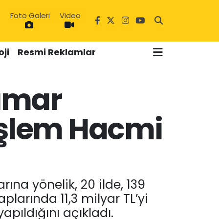
Foto Galeri
Video
ji
Resmi Reklamlar
Kumar
 İşlem Hacmi
6
ına yönelik, 20 ilde, 139
plarında 11,3 milyar TL’yi
pıldığını açıkladı.