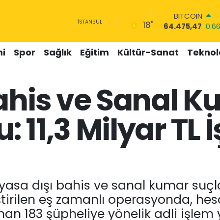
DOLAR
°
18
47,5971
0.05
EURO
55,1336
0.18
i
Spor
Sağlık
Eğitim
Kültür-Sanat
Teknolo
STERLİN
64,2534
0.22
GRAM ALTIN
ahis ve Sanal 
6527.85
0.54
BİST100
13.703
0
 11,3 Milyar TL
BITCOIN
64.475,47
0.6
yasa dışı bahis ve sanal kumar suçlar
ştirilen eş zamanlı operasyonda, hesa
n 183 şüpheliye yönelik adli işlem ya