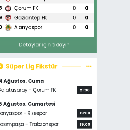
Çorum FK
0
0
8
Gaziantep FK
0
0
9
Alanyaspor
0
0
0
Detaylar için tıklayın
Süper Lig Fikstür
14 Ağustos, Cuma
alatasaray - Çorum FK
21:30
5 Ağustos, Cumartesi
onyaspor - Rizespor
19:00
asımpaşa - Trabzonspor
19:00