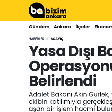
Hava Durumu
Gündem
Ankara
İlçeler
Ekonom
Trafik Durumu
HABERLER
ASAYIŞ
Yasa Dışı B
Süper Lig Puan Durumu ve Fikstür
Tüm Manşetler
Operasyonu:
Son Dakika Haberleri
Belirlendi
Haber Arşivi
Adalet Bakanı Akın Gürlek, 
ekibin katılımıyla gerçekle
aşan bir işlem hacmi buluna