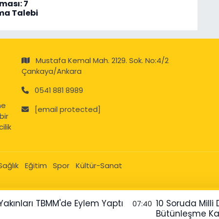
ması: 7
ma Talebi
Mustafa Kemal Mah. 2129. Sok. No:4/2
Çankaya/Ankara
0541 881 8989
ne
[email protected]
bir
ilik
Sağlık
Eğitim
Spor
Kültür-Sanat
t Yakınları TBMM'de Eylem Yaptı
10 Soruda Mill
07:40
Bütünleşme Kan