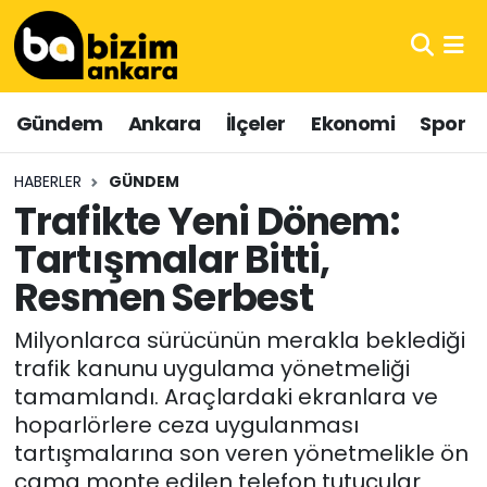
Hava Durumu
Gündem
Ankara
İlçeler
Ekonomi
Spor
Trafik Durumu
HABERLER
GÜNDEM
Süper Lig Puan Durumu ve Fikstür
Trafikte Yeni Dönem:
Tartışmalar Bitti,
Tüm Manşetler
Resmen Serbest
Son Dakika Haberleri
Milyonlarca sürücünün merakla beklediği
Haber Arşivi
trafik kanunu uygulama yönetmeliği
tamamlandı. Araçlardaki ekranlara ve
hoparlörlere ceza uygulanması
tartışmalarına son veren yönetmelikle ön
cama monte edilen telefon tutucular