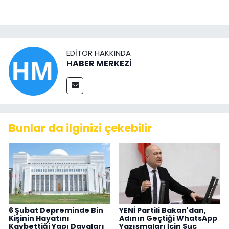
EDITÖR HAKKINDA
HABER MERKEZİ
Bunlar da ilginizi çekebilir
6 Şubat Depreminde Bin
YENİ Partili Bakan'dan,
Kişinin Hayatını
Adının Geçtiği WhatsApp
Kaybettiği Yapı Davaları
Yazışmaları İçin Suç