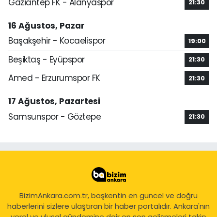
Gaziantep FK - Alanyaspor
21:30
16 Ağustos, Pazar
Başakşehir - Kocaelispor
19:00
Beşiktaş - Eyüpspor
21:30
Amed - Erzurumspor FK
21:30
17 Ağustos, Pazartesi
Samsunspor - Göztepe
21:30
BizimAnkara.com.tr, başkentin en güncel ve doğru
haberlerini sizlere ulaştıran bir haber portalıdır. Ankara'nın
yerel ve ulusal gündemine dair en son gelişmeleri takip