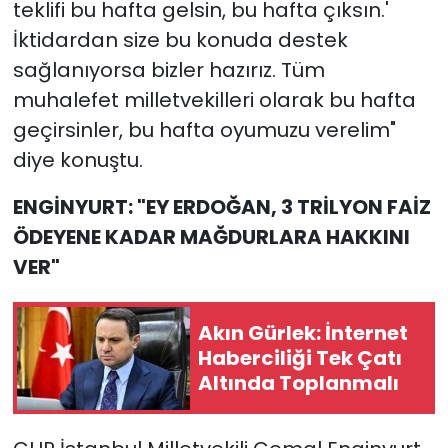
teklifi bu hafta gelsin, bu hafta çıksın.'
İktidardan size bu konuda destek
sağlanıyorsa bizler hazırız. Tüm
muhalefet milletvekilleri olarak bu hafta
geçirsinler, bu hafta oyumuzu verelim"
diye konuştu.
ENGİNYURT: "EY ERDOĞAN, 3 TRİLYON FAİZ
ÖDEYENE KADAR MAĞDURLARA HAKKINI
VER"
Akın Gürlek: İnternet
Haberciliği Tek Çatı
Altında Toplanmalı