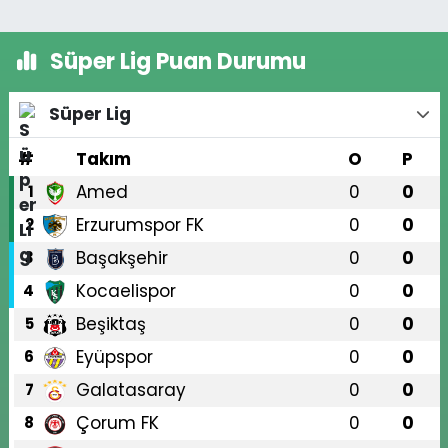
Süper Lig Puan Durumu
Süper Lig
#
Takım
O
P
Amed
0
0
1
Erzurumspor FK
0
0
2
Başakşehir
0
0
3
Kocaelispor
0
0
4
Beşiktaş
0
0
5
Eyüpspor
0
0
6
Galatasaray
0
0
7
Çorum FK
0
0
8