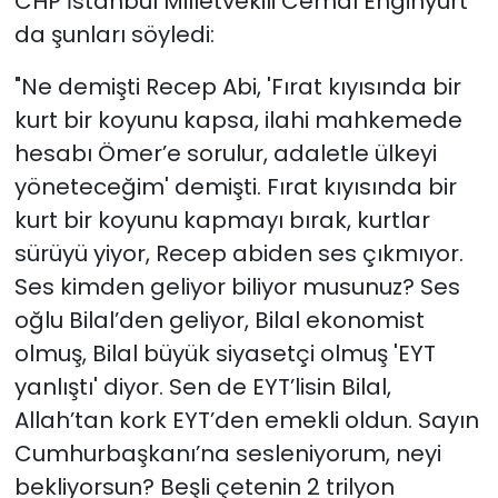
CHP İstanbul Milletvekili Cemal Enginyurt
da şunları söyledi:
"Ne demişti Recep Abi, 'Fırat kıyısında bir
kurt bir koyunu kapsa, ilahi mahkemede
hesabı Ömer’e sorulur, adaletle ülkeyi
yöneteceğim' demişti. Fırat kıyısında bir
kurt bir koyunu kapmayı bırak, kurtlar
sürüyü yiyor, Recep abiden ses çıkmıyor.
Ses kimden geliyor biliyor musunuz? Ses
oğlu Bilal’den geliyor, Bilal ekonomist
olmuş, Bilal büyük siyasetçi olmuş 'EYT
yanlıştı' diyor. Sen de EYT’lisin Bilal,
Allah’tan kork EYT’den emekli oldun. Sayın
Cumhurbaşkanı’na sesleniyorum, neyi
bekliyorsun? Beşli çetenin 2 trilyon