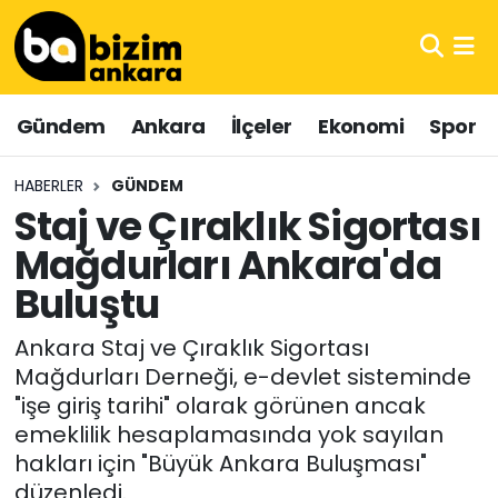
Hava Durumu
Gündem
Ankara
İlçeler
Ekonomi
Spor
Trafik Durumu
HABERLER
GÜNDEM
Süper Lig Puan Durumu ve Fikstür
Staj ve Çıraklık Sigortası
Mağdurları Ankara'da
Tüm Manşetler
Buluştu
Son Dakika Haberleri
Ankara Staj ve Çıraklık Sigortası
Haber Arşivi
Mağdurları Derneği, e-devlet sisteminde
"işe giriş tarihi" olarak görünen ancak
emeklilik hesaplamasında yok sayılan
hakları için "Büyük Ankara Buluşması"
düzenledi.