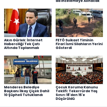
da İncelemeye Alınacak
Akın Gürlek: İnternet
FETÖ Suikast Timinin
Haberciliği Tek Çatı
Firari İsmi Silahların Yerini
Altında Toplanmalı
Gösterdi
Menderes Belediye
Çocuk Koruma Kanunu
Başkanı İlkay Çiçek Dahil
Teklifi: Tekerrürde Yaş
10 Şüpheli Tutuklandı
Sınırı 18'den 15'e
Düşürüldü