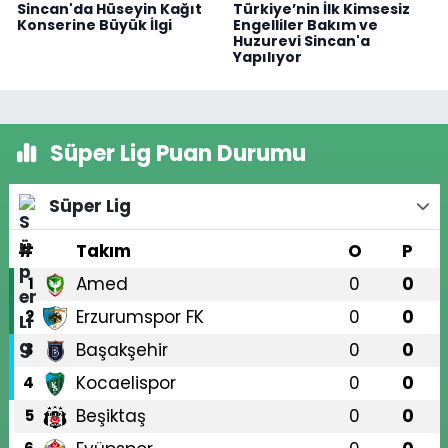
Sincan'da Hüseyin Kağıt
Türkiye’nin İlk Kimsesiz
Konserine Büyük İlgi
Engelliler Bakım ve
Huzurevi Sincan'a
Yapılıyor
Süper Lig Puan Durumu
Süper Lig
#
Takım
O
P
Amed
0
0
1
Erzurumspor FK
0
0
2
Başakşehir
0
0
3
Kocaelispor
0
0
4
Beşiktaş
0
0
5