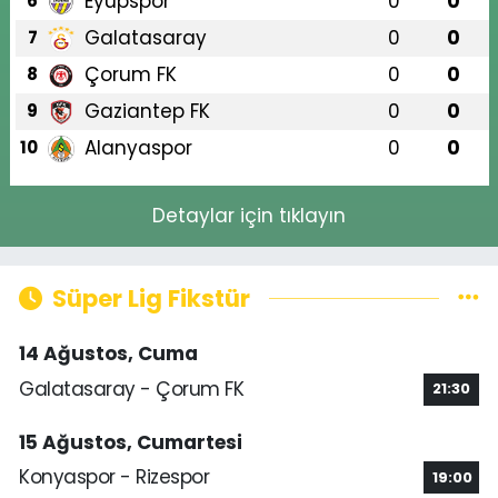
Eyüpspor
0
0
6
Galatasaray
0
0
7
Çorum FK
0
0
8
Gaziantep FK
0
0
9
Alanyaspor
0
0
10
Detaylar için tıklayın
Süper Lig Fikstür
14 Ağustos, Cuma
Galatasaray - Çorum FK
21:30
15 Ağustos, Cumartesi
Konyaspor - Rizespor
19:00