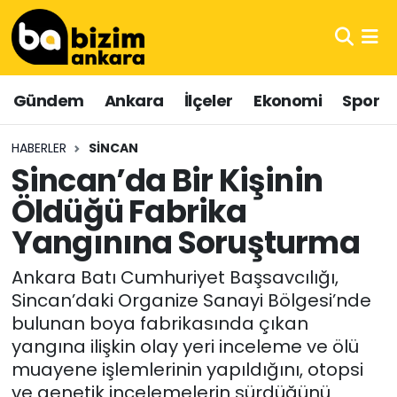
Hava Durumu
Gündem
Ankara
İlçeler
Ekonomi
Spor
Trafik Durumu
HABERLER
SINCAN
Süper Lig Puan Durumu ve Fikstür
Sincan’da Bir Kişinin
Öldüğü Fabrika
Tüm Manşetler
Yangınına Soruşturma
Son Dakika Haberleri
Ankara Batı Cumhuriyet Başsavcılığı,
Haber Arşivi
Sincan’daki Organize Sanayi Bölgesi’nde
bulunan boya fabrikasında çıkan
yangına ilişkin olay yeri inceleme ve ölü
muayene işlemlerinin yapıldığını, otopsi
ve genetik incelemelerin sürdüğünü