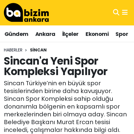
Hava Durumu
Gündem
Ankara
İlçeler
Ekonomi
Spor
Trafik Durumu
HABERLER
SINCAN
Süper Lig Puan Durumu ve Fikstür
Sincan'a Yeni Spor
Kompleksi Yapılıyor
Tüm Manşetler
Sincan Türkiye’nin en büyük spor
Son Dakika Haberleri
tesislerinden birine daha kavuşuyor.
Sincan Spor Kompleksi sahip olduğu
Haber Arşivi
donanımla bölgenin en kapsamlı spor
merkezlerinden biri olmaya aday. Sincan
Belediye Başkanı Murat Ercan tesisi
inceledi, çalışmalar hakkında bilgi aldı.