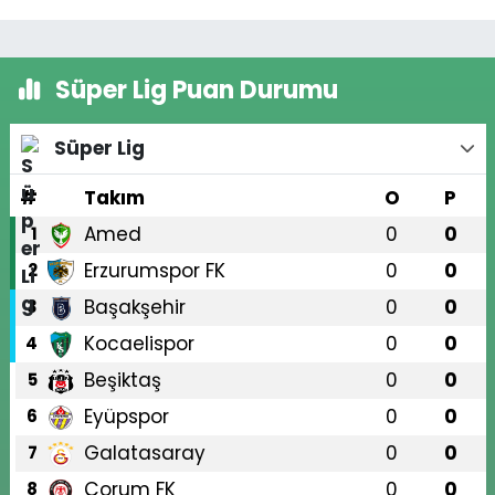
Süper Lig Puan Durumu
Süper Lig
#
Takım
O
P
Amed
0
0
1
Erzurumspor FK
0
0
2
Başakşehir
0
0
3
Kocaelispor
0
0
4
Beşiktaş
0
0
5
Eyüpspor
0
0
6
Galatasaray
0
0
7
Çorum FK
0
0
8