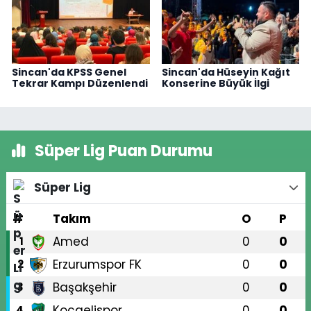
Sincan'da KPSS Genel
Sincan'da Hüseyin Kağıt
Tekrar Kampı Düzenlendi
Konserine Büyük İlgi
Süper Lig Puan Durumu
Süper Lig
#
Takım
O
P
Amed
0
0
1
Erzurumspor FK
0
0
2
Başakşehir
0
0
3
Kocaelispor
0
0
4