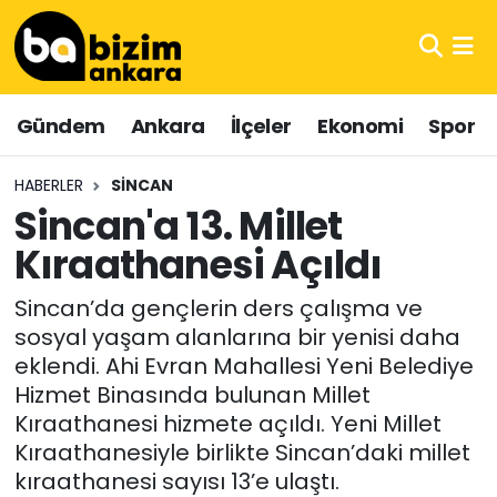
Hava Durumu
Gündem
Ankara
İlçeler
Ekonomi
Spor
Trafik Durumu
HABERLER
SINCAN
Süper Lig Puan Durumu ve Fikstür
Sincan'a 13. Millet
Kıraathanesi Açıldı
Tüm Manşetler
Sincan’da gençlerin ders çalışma ve
Son Dakika Haberleri
sosyal yaşam alanlarına bir yenisi daha
eklendi. Ahi Evran Mahallesi Yeni Belediye
Haber Arşivi
Hizmet Binasında bulunan Millet
Kıraathanesi hizmete açıldı. Yeni Millet
Kıraathanesiyle birlikte Sincan’daki millet
kıraathanesi sayısı 13’e ulaştı.