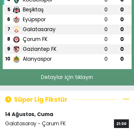
Beşiktaş
0
0
5
Eyüpspor
0
0
6
Galatasaray
0
0
7
Çorum FK
0
0
8
Gaziantep FK
0
0
9
Alanyaspor
0
0
10
Detaylar için tıklayın
Süper Lig Fikstür
14 Ağustos, Cuma
Galatasaray - Çorum FK
21:30