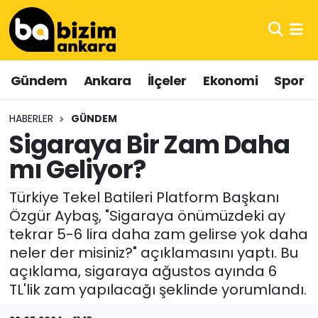
Hava Durumu
Gündem
Ankara
İlçeler
Ekonomi
Spor
Trafik Durumu
HABERLER
GÜNDEM
Süper Lig Puan Durumu ve Fikstür
Sigaraya Bir Zam Daha
mı Geliyor?
Tüm Manşetler
Türkiye Tekel Batileri Platform Başkanı
Son Dakika Haberleri
Özgür Aybaş, "Sigaraya önümüzdeki ay
tekrar 5-6 lira daha zam gelirse yok daha
Haber Arşivi
neler der misiniz?" açıklamasını yaptı. Bu
açıklama, sigaraya ağustos ayında 6
TL'lik zam yapılacağı şeklinde yorumlandı.