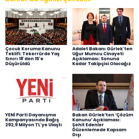
Çocuk Koruma Kanunu
Adalet Bakanı Gürlek'ten
Teklifi: Tekerrürde Yaş
Uğur Mumcu Cinayeti
Sınırı 18'den 15'e
Açıklaması: Sonuna
Düşürüldü
Kadar Takipçisi Olacağız
YENİ Parti Dayanışma
Bakan Gürlek’ten ‘Çözüm
Kampanyasında Bağış
Kanunu’ Açıklaması:
292,9 Milyon TL'ye Ulaştı
Şehit Edenler
Düzenlemede Kapsam
Dışı