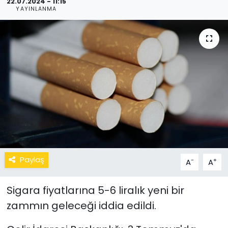
22.07.2024 - 11:15
YAYINLANMA
Paylaş
-
+
A
A
Sigara fiyatlarına 5-6 liralık yeni bir
zammın geleceği iddia edildi.