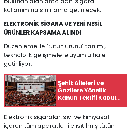
bulunan alanlarda dahi sigara
kullanımına sınırlama getirilecek.
ELEKTRONİK SİGARA VE YENİ NESİL
ÜRÜNLER KAPSAMA ALINDI
Düzenleme ile "tütün ürünü" tanımı,
teknolojik gelişmelere uyumlu hale
getiriliyor:
Şehit Aileleri ve
Gazilere Yönelik
Kanun Teklifi Kabul
Edildi
Elektronik sigaralar, sıvı ve kimyasal
içeren tüm aparatlar ile ısıtılmış tütün