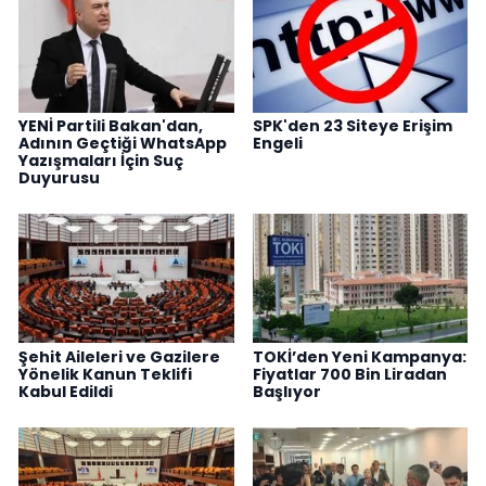
YENİ Partili Bakan'dan,
SPK'den 23 Siteye Erişim
Adının Geçtiği WhatsApp
Engeli
Yazışmaları İçin Suç
Duyurusu
Şehit Aileleri ve Gazilere
TOKİ’den Yeni Kampanya:
Yönelik Kanun Teklifi
Fiyatlar 700 Bin Liradan
Kabul Edildi
Başlıyor