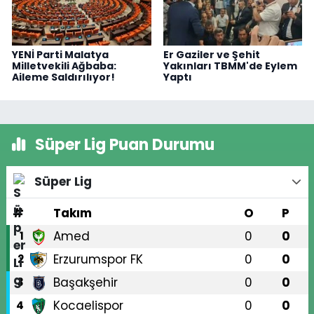
YENİ Parti Malatya
Er Gaziler ve Şehit
Milletvekili Ağbaba:
Yakınları TBMM'de Eylem
Aileme Saldırılıyor!
Yaptı
Süper Lig Puan Durumu
Süper Lig
#
Takım
O
P
Amed
0
0
1
Erzurumspor FK
0
0
2
Başakşehir
0
0
3
Kocaelispor
0
0
4