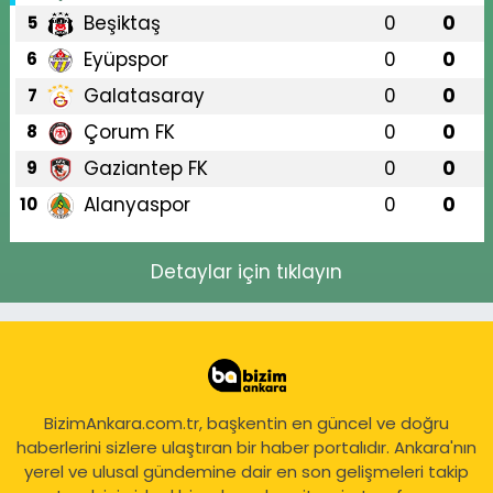
Beşiktaş
0
0
5
Eyüpspor
0
0
6
Galatasaray
0
0
7
Çorum FK
0
0
8
Gaziantep FK
0
0
9
Alanyaspor
0
0
10
Detaylar için tıklayın
BizimAnkara.com.tr, başkentin en güncel ve doğru
haberlerini sizlere ulaştıran bir haber portalıdır. Ankara'nın
yerel ve ulusal gündemine dair en son gelişmeleri takip