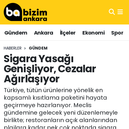
Hava Durumu
Gündem
Ankara
İlçeler
Ekonomi
Spor
Trafik Durumu
HABERLER
GÜNDEM
Süper Lig Puan Durumu ve Fikstür
Sigara Yasağı
Genişliyor, Cezalar
Tüm Manşetler
Ağırlaşıyor
Son Dakika Haberleri
Türkiye, tütün ürünlerine yönelik en
Haber Arşivi
kapsamlı kısıtlama paketini hayata
geçirmeye hazırlanıyor. Meclis
gündemine gelecek yeni düzenlemeyle
birlikte; restoranların açık alanlarından
plajlara kadar pek çok noktada sigara