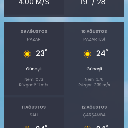
4.00 M/S
19
/ 28
09 AĞUSTOS
10 AĞUSTOS
PAZAR
PAZARTESI
°
°
23
24
Güneşli
Güneşli
Nem: %73
Nem: %70
Rüzgar: 5.11 m/s
Rüzgar: 7.39 m/s
11 AĞUSTOS
12 AĞUSTOS
SALI
ÇARŞAMBA
°
°