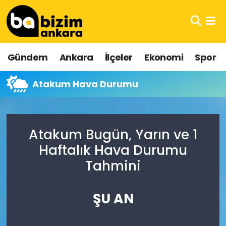
Hava Durumu
Gündem
Ankara
İlçeler
Ekonomi
Spor
Trafik Durumu
Atakum Hava Durumu
Süper Lig Puan Durumu ve Fikstür
Tüm Manşetler
Atakum Bugün, Yarın ve 1
Son Dakika Haberleri
Haftalık Hava Durumu
Tahmini
Haber Arşivi
ŞU AN