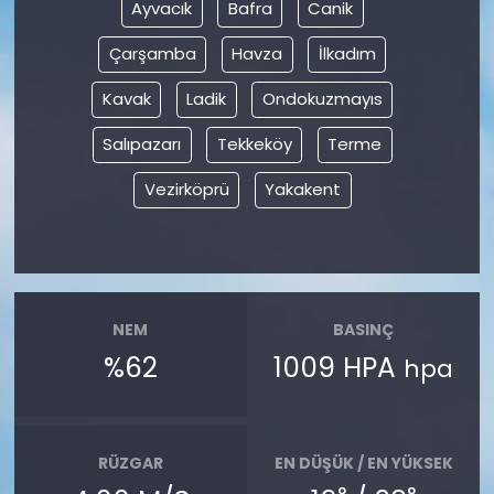
Ayvacık
Bafra
Canik
Çarşamba
Havza
İlkadım
Kavak
Ladik
Ondokuzmayıs
Salıpazarı
Tekkeköy
Terme
Vezirköprü
Yakakent
NEM
BASINÇ
%62
1009 HPA
hpa
RÜZGAR
EN DÜŞÜK / EN YÜKSEK
°
°