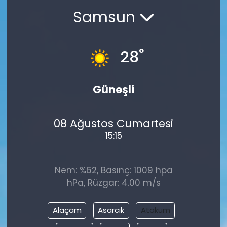
Samsun
°
28
Güneşli
08 Ağustos Cumartesi
15:15
Nem: %62, Basınç: 1009 hpa
hPa, Rüzgar: 4.00 m/s
Alaçam
Asarcık
Atakum