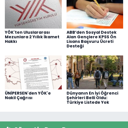
YÖK'ten Uluslararası
ABB’den Sosyal Destek
Mezunlara 2 Yıllık İkamet
Alan Gençlere KPSS Ön
Hakkı
Lisans Başvuru Ücreti
Desteği
ÜNİPERSEN'den YÖK'e
Dünyanın En İyi Öğrenci
Nakil Çağrısı
Şehirleri Belli Oldu:
Türkiye Listede Yok