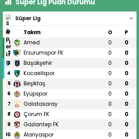
Süper Lig Puan Durumu
Süper Lig
#
Takım
O
P
Amed
0
0
1
Erzurumspor FK
0
0
2
Başakşehir
0
0
3
Kocaelispor
0
0
4
Beşiktaş
0
0
5
Eyüpspor
0
0
6
Galatasaray
0
0
7
Çorum FK
0
0
8
Gaziantep FK
0
0
9
Alanyaspor
0
0
10