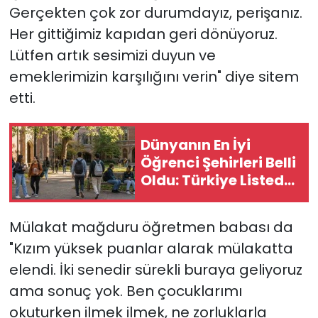
Gerçekten çok zor durumdayız, perişanız.
Her gittiğimiz kapıdan geri dönüyoruz.
Lütfen artık sesimizi duyun ve
emeklerimizin karşılığını verin" diye sitem
etti.
Dünyanın En İyi
Öğrenci Şehirleri Belli
Oldu: Türkiye Listede
Yok
Mülakat mağduru öğretmen babası da
"Kızım yüksek puanlar alarak mülakatta
elendi. İki senedir sürekli buraya geliyoruz
ama sonuç yok. Ben çocuklarımı
okuturken ilmek ilmek, ne zorluklarla