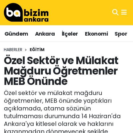
Hava Durumu
Gündem
Ankara
İlçeler
Ekonomi
Spor
Trafik Durumu
HABERLER
EĞITIM
Süper Lig Puan Durumu ve Fikstür
Özel Sektör ve Mülakat
Mağduru Öğretmenler
Tüm Manşetler
MEB Önünde
Son Dakika Haberleri
Özel sektör ve mülakat mağduru
Haber Arşivi
öğretmenler, MEB önünde yaptıkları
açıklamada, atama sözünün
tutulmaması durumunda 14 Haziran'da
Ankara'ya kitlesel olarak ve haklarını
kazanmadan dönmeyecek şekilde