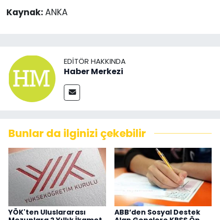
Kaynak:
ANKA
EDITÖR HAKKINDA
Haber Merkezi
Bunlar da ilginizi çekebilir
YÖK'ten Uluslararası
ABB’den Sosyal Destek
Mezunlara 2 Yıllık İkamet
Alan Gençlere KPSS Ön