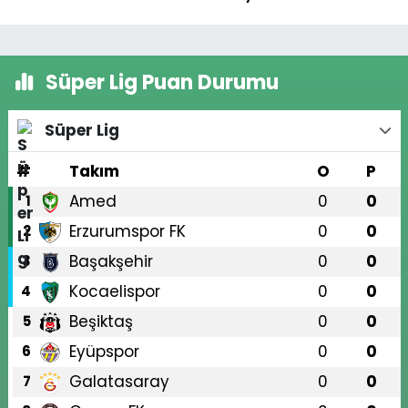
Süper Lig Puan Durumu
Süper Lig
#
Takım
O
P
Amed
0
0
1
Erzurumspor FK
0
0
2
Başakşehir
0
0
3
Kocaelispor
0
0
4
Beşiktaş
0
0
5
Eyüpspor
0
0
6
Galatasaray
0
0
7