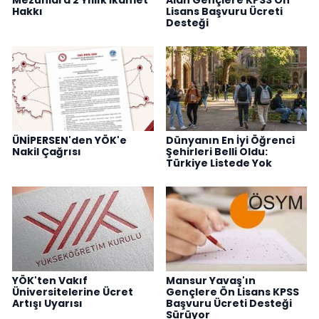
Hakkı
Lisans Başvuru Ücreti
Desteği
ÜNİPERSEN'den YÖK'e
Dünyanın En İyi Öğrenci
Nakil Çağrısı
Şehirleri Belli Oldu:
Türkiye Listede Yok
YÖK'ten Vakıf
Mansur Yavaş'ın
Üniversitelerine Ücret
Gençlere Ön Lisans KPSS
Artışı Uyarısı
Başvuru Ücreti Desteği
Sürüyor