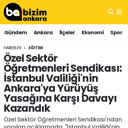
Hava Durumu
Gündem
Ankara
İlçeler
Ekonomi
Spor
Trafik Durumu
HABERLER
EĞITIM
Süper Lig Puan Durumu ve Fikstür
Özel Sektör
Öğretmenleri Sendikası:
Tüm Manşetler
İstanbul Valiliği'nin
Son Dakika Haberleri
Ankara'ya Yürüyüş
Haber Arşivi
Yasağına Karşı Davayı
Kazandık
Özel Sektör Öğretmenleri Sendikası'ndan
yapılan açıklamada, "İstanbul Valiliği'nin