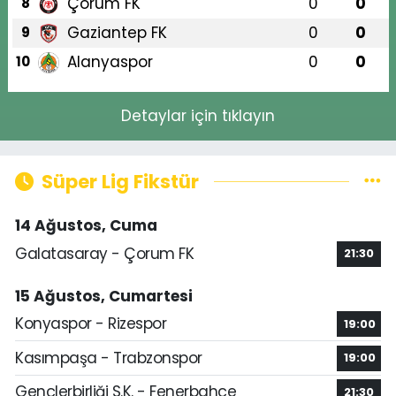
Çorum FK
0
0
8
Gaziantep FK
0
0
9
Alanyaspor
0
0
10
Detaylar için tıklayın
Süper Lig Fikstür
14 Ağustos, Cuma
Galatasaray - Çorum FK
21:30
15 Ağustos, Cumartesi
Konyaspor - Rizespor
19:00
Kasımpaşa - Trabzonspor
19:00
Gençlerbirliği S.K. - Fenerbahçe
21:30