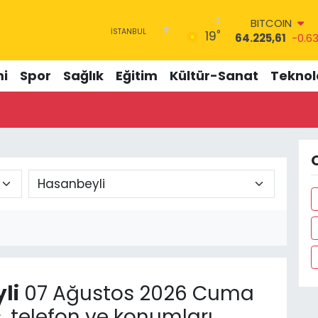
BITCOIN
°
19
64.225,61
-0.6
DOLAR
47,7143
0.16
i
Spor
Sağlık
Eğitim
Kültür-Sanat
Teknolo
EURO
55,0317
-0.02
STERLİN
64,2463
0.07
GRAM ALTIN
6510.40
0.45
BİST100
13.799
70
li
07 Ağustos 2026 Cuma
, telefon ve konumları