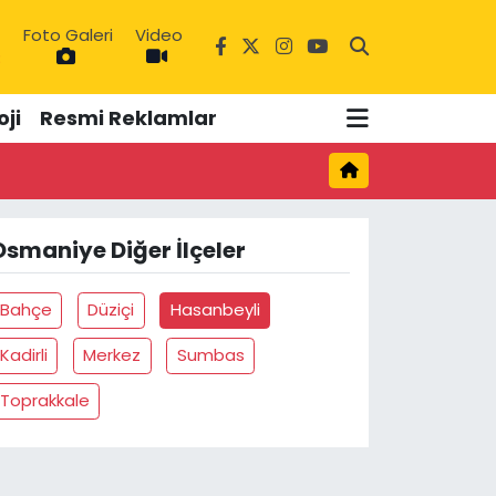
Foto Galeri
Video
3
ji
Resmi Reklamlar
Osmaniye Diğer İlçeler
Bahçe
Düziçi
Hasanbeyli
Kadirli
Merkez
Sumbas
Toprakkale