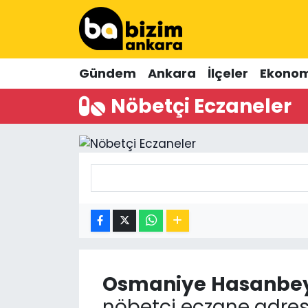
Hava Durumu
Gündem
Ankara
İlçeler
Ekonom
Trafik Durumu
Nöbetçi Eczaneler
Süper Lig Puan Durumu ve Fikstür
Tüm Manşetler
Son Dakika Haberleri
Haber Arşivi
Osmaniye
Hasanbey
nöbetçi eczane adres