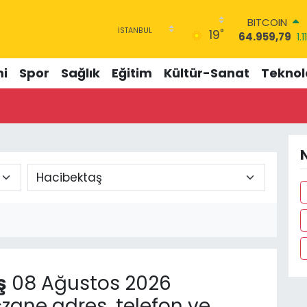
BITCOIN
°
19
64.959,79
1.1
DOLAR
47,7436
0.18
i
Spor
Sağlık
Eğitim
Kültür-Sanat
Teknolo
EURO
55,2510
0.32
STERLİN
64,4811
0.38
GRAM ALTIN
6660.55
0.0
N
BİST100
13.779
-14
ş
08 Ağustos 2026
zane adres, telefon ve