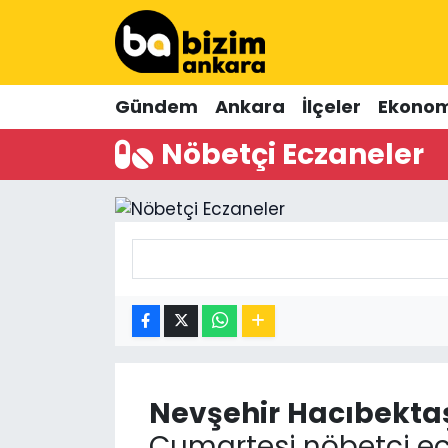
Hava Durumu
Gündem
Ankara
İlçeler
Ekonom
Trafik Durumu
Nöbetçi Eczaneler
Süper Lig Puan Durumu ve Fikstür
Tüm Manşetler
Son Dakika Haberleri
Haber Arşivi
Nevşehir
Hacıbekta
Cumartesi nöbetçi ec