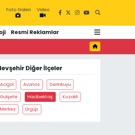
Foto Galeri
Video
1
ji
Resmi Reklamlar
3
evşehir Diğer İlçeler
Acigöl
Avanos
Derinkuyu
Gülşehir
Hacibektaş
Kozakli
Merkez
Ürgüp