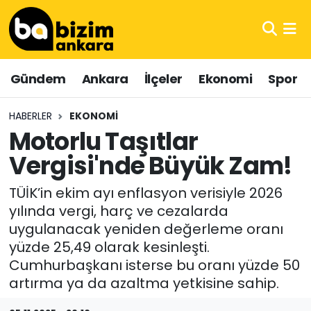
Hava Durumu
Gündem
Ankara
İlçeler
Ekonomi
Spor
Trafik Durumu
HABERLER
EKONOMI
Süper Lig Puan Durumu ve Fikstür
Motorlu Taşıtlar
Vergisi'nde Büyük Zam!
Tüm Manşetler
TÜİK’in ekim ayı enflasyon verisiyle 2026
Son Dakika Haberleri
yılında vergi, harç ve cezalarda
uygulanacak yeniden değerleme oranı
Haber Arşivi
yüzde 25,49 olarak kesinleşti.
Cumhurbaşkanı isterse bu oranı yüzde 50
artırma ya da azaltma yetkisine sahip.