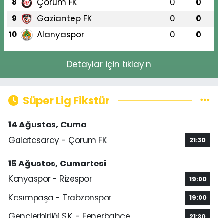
Çorum FK
0
0
8
Gaziantep FK
0
0
9
Alanyaspor
0
0
10
Detaylar için tıklayın
Süper Lig Fikstür
14 Ağustos, Cuma
Galatasaray - Çorum FK
21:30
15 Ağustos, Cumartesi
Konyaspor - Rizespor
19:00
Kasımpaşa - Trabzonspor
19:00
Gençlerbirliği S.K. - Fenerbahçe
21:30