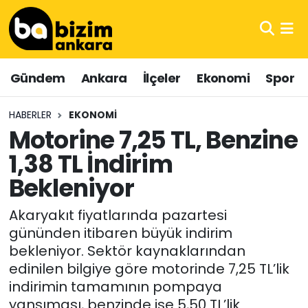
Hava Durumu
Gündem
Ankara
İlçeler
Ekonomi
Spor
Trafik Durumu
HABERLER
EKONOMI
Süper Lig Puan Durumu ve Fikstür
Motorine 7,25 TL, Benzine
1,38 TL İndirim
Tüm Manşetler
Bekleniyor
Son Dakika Haberleri
Akaryakıt fiyatlarında pazartesi
Haber Arşivi
gününden itibaren büyük indirim
bekleniyor. Sektör kaynaklarından
edinilen bilgiye göre motorinde 7,25 TL’lik
indirimin tamamının pompaya
yansıması, benzinde ise 5,50 TL’lik