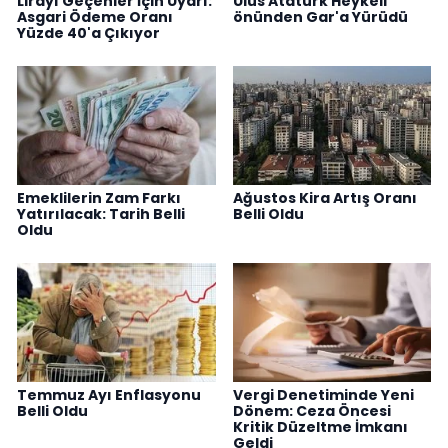
Lirayı Geçenler İçin Uyarı:
Ulus Atatürk Heykeli
Asgari Ödeme Oranı
önünden Gar'a Yürüdü
Yüzde 40'a Çıkıyor
Emeklilerin Zam Farkı
Ağustos Kira Artış Oranı
Yatırılacak: Tarih Belli
Belli Oldu
Oldu
Temmuz Ayı Enflasyonu
Vergi Denetiminde Yeni
Belli Oldu
Dönem: Ceza Öncesi
Kritik Düzeltme İmkanı
Geldi