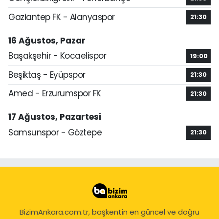
Gaziantep FK - Alanyaspor
21:30
16 Ağustos, Pazar
Başakşehir - Kocaelispor
19:00
Beşiktaş - Eyüpspor
21:30
Amed - Erzurumspor FK
21:30
17 Ağustos, Pazartesi
Samsunspor - Göztepe
21:30
BizimAnkara.com.tr, başkentin en güncel ve doğru