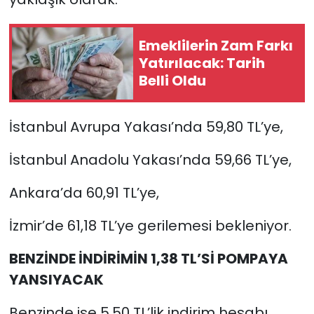
Emeklilerin Zam Farkı
Yatırılacak: Tarih
Belli Oldu
İstanbul Avrupa Yakası’nda 59,80 TL’ye,
İstanbul Anadolu Yakası’nda 59,66 TL’ye,
Ankara’da 60,91 TL’ye,
İzmir’de 61,18 TL’ye gerilemesi bekleniyor.
BENZİNDE İNDİRİMİN 1,38 TL’Sİ POMPAYA
YANSIYACAK
Benzinde ise 5,50 TL’lik indirim hesabı