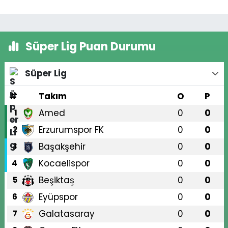
Süper Lig Puan Durumu
Süper Lig
#
Takım
O
P
Amed
0
0
1
Erzurumspor FK
0
0
2
Başakşehir
0
0
3
Kocaelispor
0
0
4
Beşiktaş
0
0
5
Eyüpspor
0
0
6
Galatasaray
0
0
7