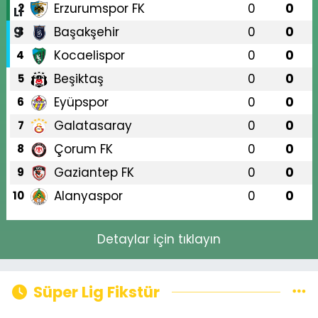
Erzurumspor FK
0
0
2
Başakşehir
0
0
3
Kocaelispor
0
0
4
Beşiktaş
0
0
5
Eyüpspor
0
0
6
Galatasaray
0
0
7
Çorum FK
0
0
8
Gaziantep FK
0
0
9
Alanyaspor
0
0
10
Detaylar için tıklayın
Süper Lig Fikstür