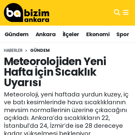
Hava Durumu
Gündem
Ankara
İlçeler
Ekonomi
Spor
Trafik Durumu
HABERLER
GÜNDEM
Süper Lig Puan Durumu ve Fikstür
Meteorolojiden Yeni
Hafta İçin Sıcaklık
Tüm Manşetler
Uyarısı
Son Dakika Haberleri
Meteoroloji, yeni haftada yurdun kuzey, iç
Haber Arşivi
ve batı kesimlerinde hava sıcaklıklarının
mevsim normallerinin üzerine çıkacağını
açıkladı. Ankara’da sıcaklıkların 22,
İstanbul’da 24, İzmir’de ise 28 dereceye
kadar yükselmesi bekleniyor.