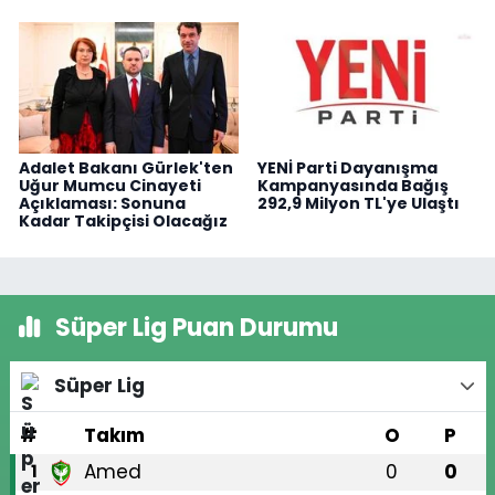
Adalet Bakanı Gürlek'ten
YENİ Parti Dayanışma
Uğur Mumcu Cinayeti
Kampanyasında Bağış
Açıklaması: Sonuna
292,9 Milyon TL'ye Ulaştı
Kadar Takipçisi Olacağız
Süper Lig Puan Durumu
Süper Lig
#
Takım
O
P
Amed
0
0
1