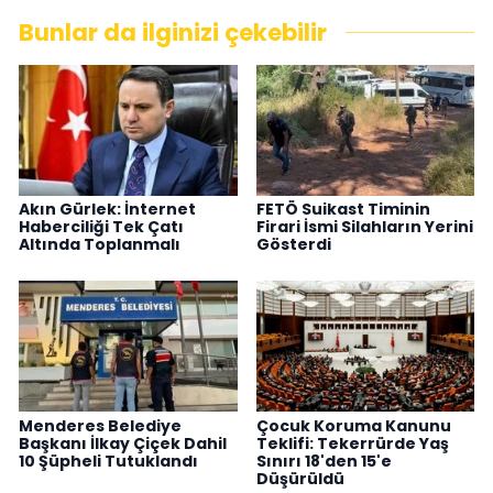
Bunlar da ilginizi çekebilir
Akın Gürlek: İnternet
FETÖ Suikast Timinin
Haberciliği Tek Çatı
Firari İsmi Silahların Yerini
Altında Toplanmalı
Gösterdi
Menderes Belediye
Çocuk Koruma Kanunu
Başkanı İlkay Çiçek Dahil
Teklifi: Tekerrürde Yaş
10 Şüpheli Tutuklandı
Sınırı 18'den 15'e
Düşürüldü