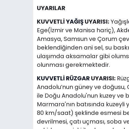
UYARILAR
KUVVETLİ
YAĞIŞ
UYARISI:
Yağışl
Ege(İzmir ve Manisa hariç), Akde
Amasya, Samsun ve Çorum çevre
beklendiğinden ani sel, su baskın
ulaşımda aksamalar gibi olumsuzl
olunması gerekmektedir.
KUVVETLİ RÜZGAR
UYARISI:
Rüzg
Anadolu’nun güney ve doğusu, Or
ile Doğu Anadolu'nun kuzey ve 
Marmara'nın batısında kuzeyli yö
80 km/saat) şeklinde esmesi b
devrilmesi, çatı uçması, soba 