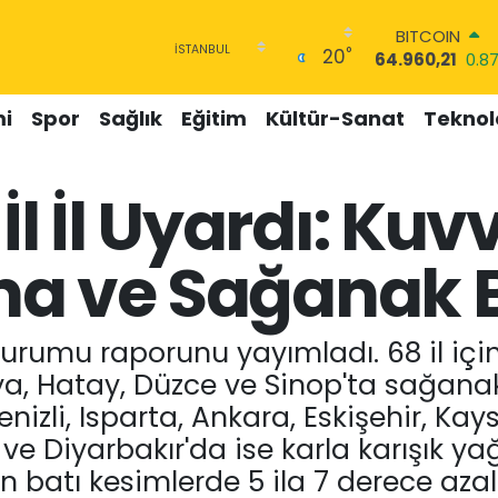
DOLAR
°
20
47,7436
0.18
EURO
55,2510
0.32
i
Spor
Sağlık
Eğitim
Kültür-Sanat
Teknolo
STERLİN
64,4811
0.38
GRAM ALTIN
İl İl Uyardı: Kuvv
6660.55
0.03
BİST100
13.779
-14
tına ve Sağanak 
BITCOIN
64.960,21
0.8
urumu raporunu yayımladı. 68 il için 
ya, Hatay, Düzce ve Sinop'ta sağana
Denizli, Isparta, Ankara, Eskişehir, Ka
e Diyarbakır'da ise karla karışık y
ın batı kesimlerde 5 ila 7 derece az