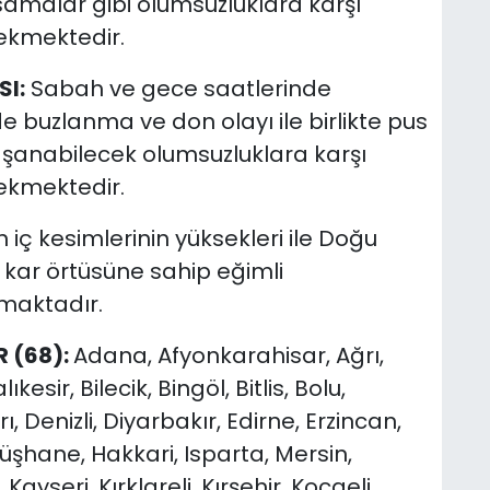
samalar gibi olumsuzluklara karşı
rekmektedir.
I:
Sabah ve gece saatlerinde
e buzlanma ve don olayı ile birlikte pus
aşanabilecek olumsuzluklara karşı
rekmektedir.
iç kesimlerinin yüksekleri ile Doğu
kar örtüsüne sahip eğimli
nmaktadır.
R (68):
Adana, Afyonkarahisar, Ağrı,
kesir, Bilecik, Bingöl, Bitlis, Bolu,
 Denizli, Diyarbakır, Edirne, Erzincan,
üşhane, Hakkari, Isparta, Mersin,
ayseri, Kırklareli, Kırşehir, Kocaeli,