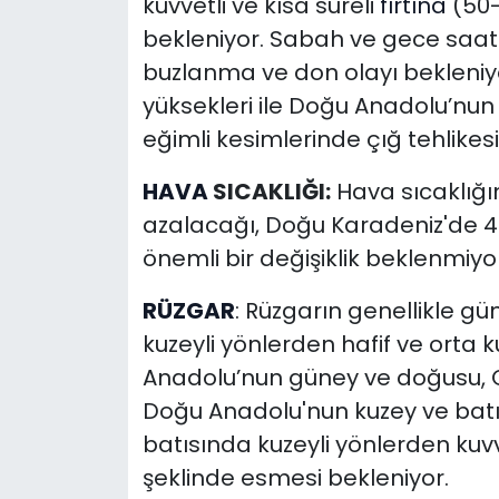
kuvvetli ve kısa süreli
fırtına
(50-
bekleniyor. Sabah ve gece saat
buzlanma ve don olayı bekleniyo
yüksekleri ile Doğu Anadolu’nu
eğimli kesimlerinde çığ tehlikes
HAVA
SICAKLIĞI:
Hava sıcaklığın
azalacağı, Doğu Karadeniz'de 4 
önemli bir değişiklik beklenmiyor
RÜZGAR
: Rüzgarın genellikle g
kuzeyli yönlerden hafif ve orta 
Anadolu’nun güney ve doğusu, Or
Doğu Anadolu'nun kuzey ve ba
batısında kuzeyli yönlerden kuvv
şeklinde esmesi bekleniyor.