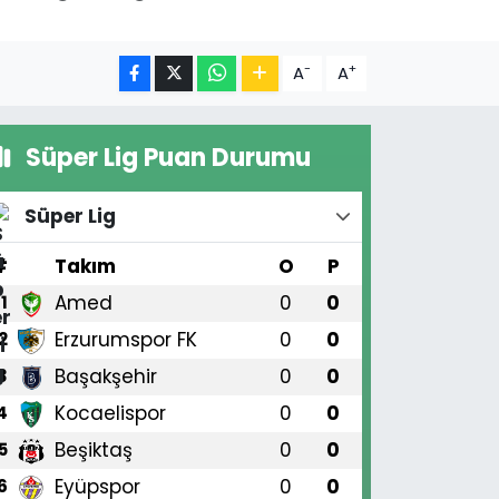
-
+
A
A
Süper Lig Puan Durumu
Süper Lig
#
Takım
O
P
Amed
0
0
1
Erzurumspor FK
0
0
2
Başakşehir
0
0
3
Kocaelispor
0
0
4
Beşiktaş
0
0
5
Eyüpspor
0
0
6