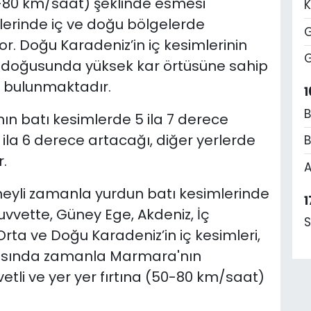
80 km/saat) şeklinde esmesi
K
lerinde iç ve doğu bölgelerde
G
r. Doğu Karadeniz’in iç kesimlerinin
G
n doğusunda yüksek kar örtüsüne sahip
i bulunmaktadır.
1
B
ın batı kesimlerde 5 ila 7 derece
ila 6 derece artacağı, diğer yerlerde
B
.
A
üneyli zamanla yurdun batı kesimlerinde
1
kuvvette, Güney Ege, Akdeniz, İç
S
ta ve Doğu Karadeniz’in iç kesimleri,
tısında zamanla Marmara'nın
etli ve yer yer fırtına (50-80 km/saat)