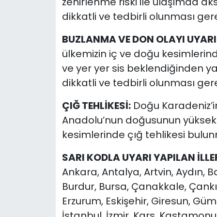
zehirlenme riski ile ulaşımda ak
dikkatli ve tedbirli olunması ge
BUZLANMA VE DON OLAYI UYARIS
ülkemizin iç ve doğu kesimlerind
ve yer yer sis beklendiğinden y
dikkatli ve tedbirli olunması ge
ÇIĞ TEHLİKESİ:
Doğu Karadeniz’in 
Anadolu’nun doğusunun yüksek 
kesimlerinde çığ tehlikesi bulu
SARI KODLA UYARI YAPILAN İLLE
Ankara, Antalya, Artvin, Aydın, Balı
Burdur, Bursa, Çanakkale, Çankırı,
Erzurum, Eskişehir, Giresun, Güm
İstanbul, İzmir, Kars, Kastamonu, K