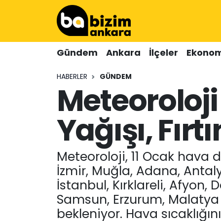
Hava Durumu
Gündem
Ankara
İlçeler
Ekonom
Trafik Durumu
HABERLER
GÜNDEM
Meteoroloji 
Süper Lig Puan Durumu ve Fikstür
Tüm Manşetler
Yağışı, Fır
Son Dakika Haberleri
Meteoroloji, 11 Ocak hava d
Haber Arşivi
İzmir, Muğla, Adana, Antal
İstanbul, Kırklareli, Afyon, 
Samsun, Erzurum, Malatya v
bekleniyor. Hava sıcaklığın