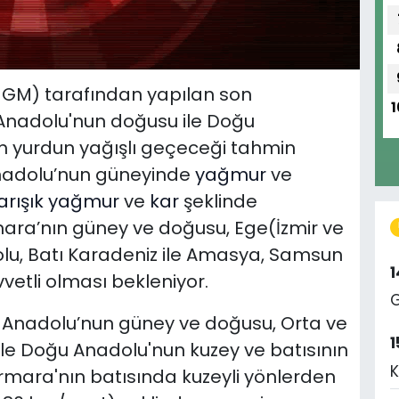
GM) tarafından yapılan son
1
Anadolu'nun doğusu ile Doğu
m yurdun yağışlı geçeceği tahmin
 Anadolu’nun güneyinde
yağmur
ve
arışık yağmur
ve
kar
şeklinde
mara’nın güney ve doğusu, Ege(İzmir ve
olu, Batı Karadeniz ile Amasya, Samsun
vetli olması bekleniyor.
G
ç Anadolu’nun güney ve doğusu, Orta ve
1
ile Doğu Anadolu'nun kuzey ve batısının
K
mara'nın batısında kuzeyli yönlerden