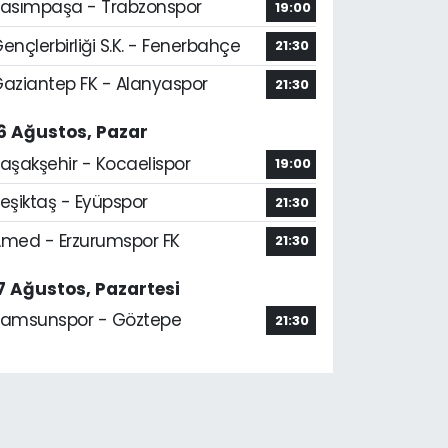
asımpaşa - Trabzonspor
19:00
ençlerbirliği S.K. - Fenerbahçe
21:30
aziantep FK - Alanyaspor
21:30
6 Ağustos, Pazar
aşakşehir - Kocaelispor
19:00
eşiktaş - Eyüpspor
21:30
med - Erzurumspor FK
21:30
7 Ağustos, Pazartesi
amsunspor - Göztepe
21:30