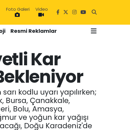
Foto Galeri
Video
ji
Resmi Reklamlar
etli Kar
Bekleniyor
7
sarı kodlu uyarı yapılırken;
k, Bursa, Çanakkale,
yseri, Bolu, Amasya,
ağmur ve yoğun kar yağışı
alacağı, Doğu Karadeniz'de