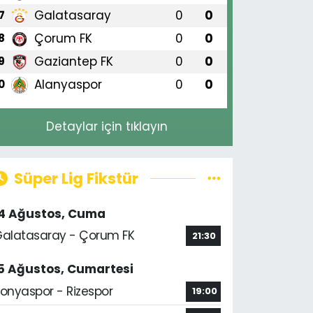
Galatasaray
0
0
7
Çorum FK
0
0
8
Gaziantep FK
0
0
9
Alanyaspor
0
0
0
Detaylar için tıklayın
Süper Lig Fikstür
14 Ağustos, Cuma
alatasaray - Çorum FK
21:30
5 Ağustos, Cumartesi
onyaspor - Rizespor
19:00