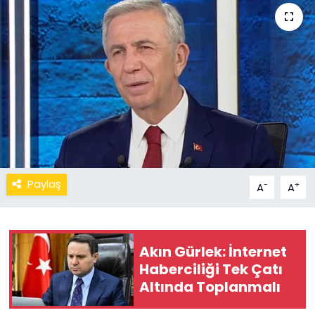
Paylaş
-
+
A
A
Akın Gürlek: İnternet
Haberciliği Tek Çatı
Altında Toplanmalı