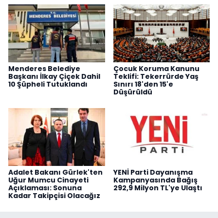
Menderes Belediye
Çocuk Koruma Kanunu
Başkanı İlkay Çiçek Dahil
Teklifi: Tekerrürde Yaş
10 Şüpheli Tutuklandı
Sınırı 18'den 15'e
Düşürüldü
Adalet Bakanı Gürlek'ten
YENİ Parti Dayanışma
Uğur Mumcu Cinayeti
Kampanyasında Bağış
Açıklaması: Sonuna
292,9 Milyon TL'ye Ulaştı
Kadar Takipçisi Olacağız