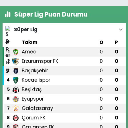
Süper Lig Puan Durumu
Süper Lig
#
Takım
O
P
Amed
0
0
1
Erzurumspor FK
0
0
2
Başakşehir
0
0
3
Kocaelispor
0
0
4
Beşiktaş
0
0
5
Eyüpspor
0
0
6
Galatasaray
0
0
7
Çorum FK
0
0
8
Gaziantep FK
0
0
9