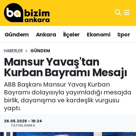
Hava Durumu
Gündem
Ankara
İlçeler
Ekonomi
Spor
Trafik Durumu
HABERLER
GÜNDEM
Süper Lig Puan Durumu ve Fikstür
Mansur Yavaş'tan
Kurban Bayramı Mesajı
Tüm Manşetler
ABB Başkanı Mansur Yavaş Kurban
Son Dakika Haberleri
Bayramı dolayısıyla yayımladığı mesajda
birlik, dayanışma ve kardeşlik vurgusu
Haber Arşivi
yaptı.
26.05.2026 - 16:24
YAYINLANMA