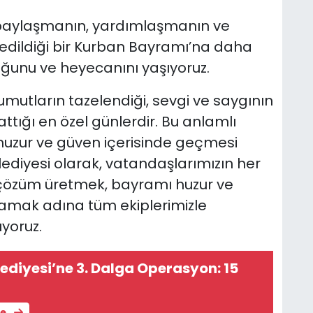
 paylaşmanın, yardımlaşmanın ve
sedildiği bir Kurban Bayramı’na daha
ğunu ve heyecanını yaşıyoruz.
 umutların tazelendiği, sevgi ve saygının
tığı en özel günlerdir. Bu anlamlı
huzur ve güven içerisinde geçmesi
ediyesi olarak, vatandaşlarımızın her
lı çözüm üretmek, bayramı huzur ve
lamak adına tüm ekiplerimizle
üyoruz.
ediyesi’ne 3. Dalga Operasyon: 15
le