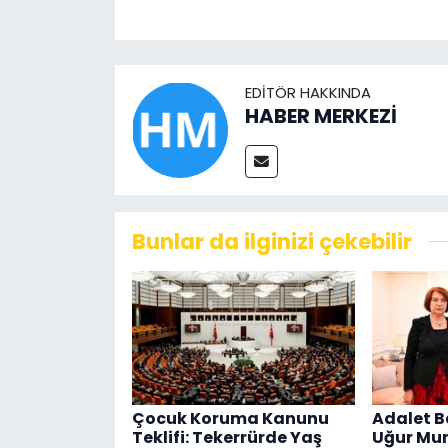
EDITÖR HAKKINDA
HABER MERKEZİ
Bunlar da ilginizi çekebilir
Çocuk Koruma Kanunu
Adalet B
Teklifi: Tekerrürde Yaş
Uğur Mu