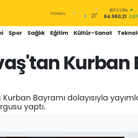
BITCOIN
°
21
64.960,21
0.8
DOLAR
47,7436
0.18
i
Spor
Sağlık
Eğitim
Kültür-Sanat
Teknolo
EURO
55,2510
0.32
STERLİN
aş'tan Kurban
64,4811
0.38
GRAM ALTIN
6648.99
2.59
BİST100
13.779
-14
Kurban Bayramı dolayısıyla yayımlad
rgusu yaptı.