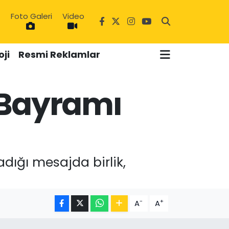
Foto Galeri
Video
7
ji
Resmi Reklamlar
 Bayramı
ığı mesajda birlik,
-
+
A
A