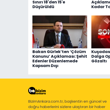
Sınırı 18'den 15'e
Açıklama
Düşürüldü
Kadar Ta
Bakan Gürlek’ten ‘Çözüm
Kuşadası
Kanunu’ Açıklaması: Şehit
Dalga Op
Edenler Düzenlemede
Gözaltı
Kapsam Dışı
BizimAnkara.com.tr, başkentin en güncel ve
doğru haberlerini sizlere ulaştıran bir haber