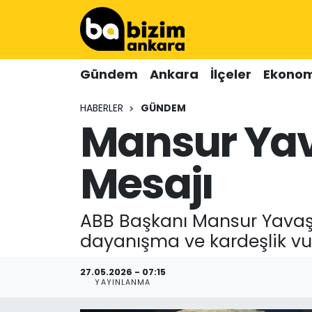
Hava Durumu
Gündem
Ankara
İlçeler
Ekonom
Trafik Durumu
HABERLER
GÜNDEM
Mansur Yav
Süper Lig Puan Durumu ve Fikstür
Tüm Manşetler
Mesajı
Son Dakika Haberleri
ABB Başkanı Mansur Yavaş 
Haber Arşivi
dayanışma ve kardeşlik vu
27.05.2026 - 07:15
YAYINLANMA