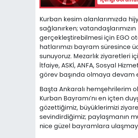
Kurban kesim alanlarımızda hijyen
sağlanırken; vatandaşlarımızın 
gerçekleştirebilmesi için EGO ot
hatlarımızı bayram süresince üc
sunuyoruz. Mezarlık ziyaretleri iç
İtfaiye, ASKİ, ANFA, Sosyal Hizme
görev başında olmaya devam e
Başta Ankaralı hemşehrilerim o
Kurban Bayramı’nı en içten duygu
gözettiğimiz, büyüklerimizi ziyare
sevindirdiğimiz; paylaşmanın m
nice güzel bayramlara ulaşmay