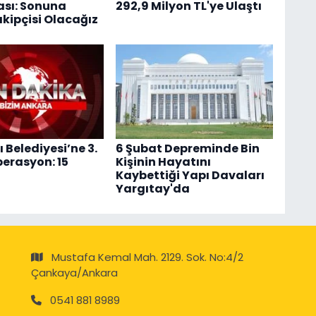
sı: Sonuna
292,9 Milyon TL'ye Ulaştı
kipçisi Olacağız
 Belediyesi’ne 3.
6 Şubat Depreminde Bin
erasyon: 15
Kişinin Hayatını
Kaybettiği Yapı Davaları
Yargıtay'da
Mustafa Kemal Mah. 2129. Sok. No:4/2
Çankaya/Ankara
0541 881 8989