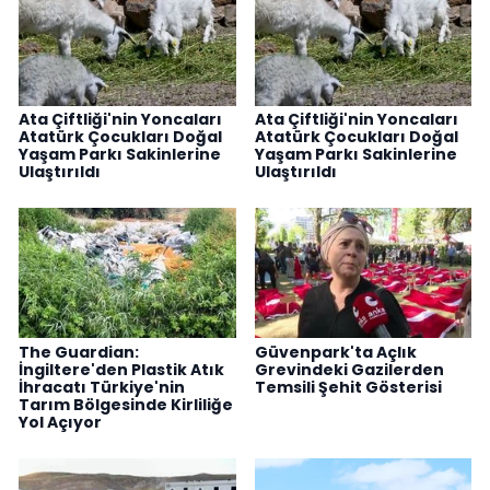
Ata Çiftliği'nin Yoncaları
Ata Çiftliği'nin Yoncaları
Atatürk Çocukları Doğal
Atatürk Çocukları Doğal
Yaşam Parkı Sakinlerine
Yaşam Parkı Sakinlerine
Ulaştırıldı
Ulaştırıldı
The Guardian:
Güvenpark'ta Açlık
İngiltere'den Plastik Atık
Grevindeki Gazilerden
İhracatı Türkiye'nin
Temsili Şehit Gösterisi
Tarım Bölgesinde Kirliliğe
Yol Açıyor