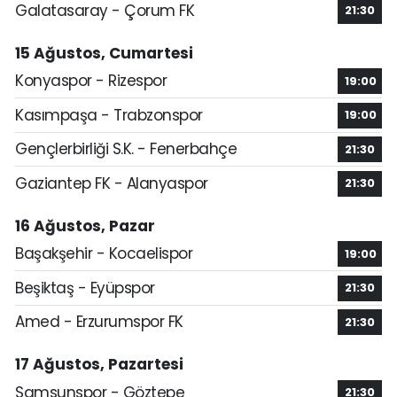
Galatasaray - Çorum FK
21:30
15 Ağustos, Cumartesi
Konyaspor - Rizespor
19:00
Kasımpaşa - Trabzonspor
19:00
Gençlerbirliği S.K. - Fenerbahçe
21:30
Gaziantep FK - Alanyaspor
21:30
16 Ağustos, Pazar
Başakşehir - Kocaelispor
19:00
Beşiktaş - Eyüpspor
21:30
Amed - Erzurumspor FK
21:30
17 Ağustos, Pazartesi
Samsunspor - Göztepe
21:30