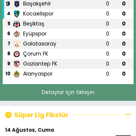
Başakşehir
0
0
3
Kocaelispor
0
0
4
Beşiktaş
0
0
5
Eyüpspor
0
0
6
Galatasaray
0
0
7
Çorum FK
0
0
8
Gaziantep FK
0
0
9
Alanyaspor
0
0
10
Detaylar için tıklayın
Süper Lig Fikstür
14 Ağustos, Cuma