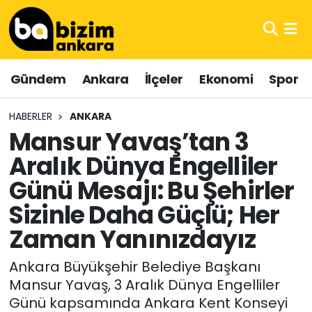
Hava Durumu
Gündem
Ankara
İlçeler
Ekonomi
Spor
Trafik Durumu
HABERLER
ANKARA
Süper Lig Puan Durumu ve Fikstür
Mansur Yavaş’tan 3
Aralık Dünya Engelliler
Tüm Manşetler
Günü Mesajı: Bu Şehirler
Son Dakika Haberleri
Sizinle Daha Güçlü; Her
Haber Arşivi
Zaman Yanınızdayız
Ankara Büyükşehir Belediye Başkanı
Mansur Yavaş, 3 Aralık Dünya Engelliler
Günü kapsamında Ankara Kent Konseyi