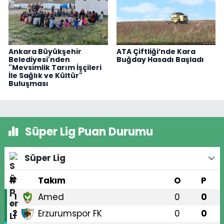
Ankara Büyükşehir
ATA Çiftliği’nde Kara
Belediyesi'nden
Buğday Hasadı Başladı
"Mevsimlik Tarım İşçileri
İle Sağlık ve Kültür"
Buluşması
Süper Lig Puan Durumu
Süper Lig
#
Takım
O
P
Amed
0
0
1
Erzurumspor FK
0
0
2