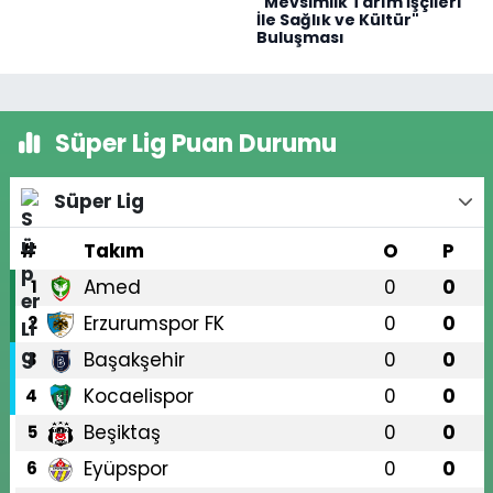
"Mevsimlik Tarım İşçileri
İle Sağlık ve Kültür"
Buluşması
Süper Lig Puan Durumu
Süper Lig
#
Takım
O
P
Amed
0
0
1
Erzurumspor FK
0
0
2
Başakşehir
0
0
3
Kocaelispor
0
0
4
Beşiktaş
0
0
5
Eyüpspor
0
0
6