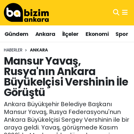
Hava Durumu
Gündem
Ankara
İlçeler
Ekonomi
Spor
Trafik Durumu
HABERLER
ANKARA
Süper Lig Puan Durumu ve Fikstür
Mansur Yavaş,
Rusya'nın Ankara
Tüm Manşetler
Büyükelçisi Vershinin İle
Son Dakika Haberleri
Görüştü
Haber Arşivi
Ankara Büyükşehir Belediye Başkanı
Mansur Yavaş, Rusya Federasyonu'nun
Ankara Büyükelçisi Sergey Vershinin ile bir
araya geldi. Yavaş, görüşmede Kasım