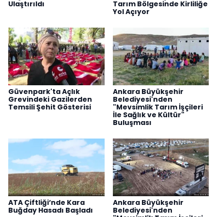
Ulaştırıldı
Tarım Bölgesinde Kirliliğe
Yol Açıyor
Güvenpark'ta Açlık
Ankara Büyükşehir
Grevindeki Gazilerden
Belediyesi'nden
Temsili Şehit Gösterisi
"Mevsimlik Tarım İşçileri
İle Sağlık ve Kültür"
Buluşması
ATA Çiftliği’nde Kara
Ankara Büyükşehir
Buğday Hasadı Başladı
Belediyesi'nden