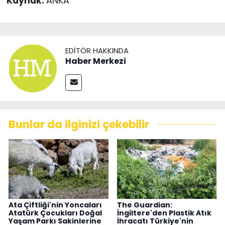
Kaynak:
ANKA
EDITÖR HAKKINDA
Haber Merkezi
Bunlar da ilginizi çekebilir
Ata Çiftliği'nin Yoncaları
The Guardian:
Atatürk Çocukları Doğal
İngiltere'den Plastik Atık
Yaşam Parkı Sakinlerine
İhracatı Türkiye'nin