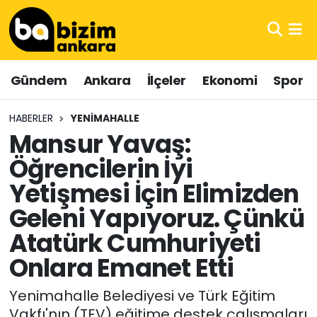
Hava Durumu
Gündem
Ankara
İlçeler
Ekonomi
Spor
Trafik Durumu
HABERLER
YENIMAHALLE
Süper Lig Puan Durumu ve Fikstür
Mansur Yavaş:
Öğrencilerin İyi
Tüm Manşetler
Yetişmesi İçin Elimizden
Son Dakika Haberleri
Geleni Yapıyoruz. Çünkü
Haber Arşivi
Atatürk Cumhuriyeti
Onlara Emanet Etti
Yenimahalle Belediyesi ve Türk Eğitim
Vakfı'nın (TEV) eğitime destek çalışmaları