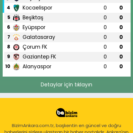
Kocaelispor
0
0
4
Beşiktaş
0
0
5
Eyüpspor
0
0
6
Galatasaray
0
0
7
Çorum FK
0
0
8
Gaziantep FK
0
0
9
Alanyaspor
0
0
10
Detaylar için tıklayın
BizimAnkara.com.tr, başkentin en güncel ve doğru
haberlerini sizlere ulaştıran bir haber portalıdır. Ankara'nın