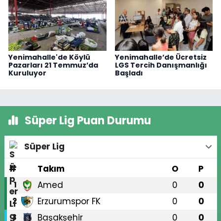
Yenimahalle'de Köylü
Yenimahalle’de Ücretsiz
Pazarları 21 Temmuz’da
LGS Tercih Danışmanlığı
Kuruluyor
Başladı
Süper Lig Puan Durumu
Süper Lig
#
Takım
O
P
Amed
0
0
1
Erzurumspor FK
0
0
2
Başakşehir
0
0
3