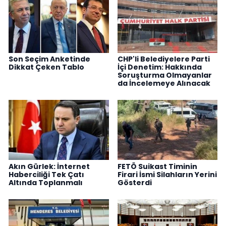
Son Seçim Anketinde
CHP'li Belediyelere Parti
Dikkat Çeken Tablo
İçi Denetim: Hakkında
Soruşturma Olmayanlar
da İncelemeye Alınacak
Akın Gürlek: İnternet
FETÖ Suikast Timinin
Haberciliği Tek Çatı
Firari İsmi Silahların Yerini
Altında Toplanmalı
Gösterdi