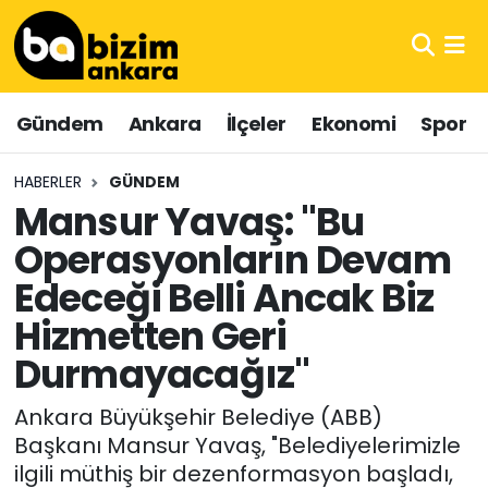
Hava Durumu
Gündem
Ankara
İlçeler
Ekonomi
Spor
Trafik Durumu
HABERLER
GÜNDEM
Süper Lig Puan Durumu ve Fikstür
Mansur Yavaş: "Bu
Operasyonların Devam
Tüm Manşetler
Edeceği Belli Ancak Biz
Son Dakika Haberleri
Hizmetten Geri
Haber Arşivi
Durmayacağız"
Ankara Büyükşehir Belediye (ABB)
Başkanı Mansur Yavaş, "Belediyelerimizle
ilgili müthiş bir dezenformasyon başladı,