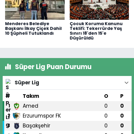
Menderes Belediye
Çocuk Koruma Kanunu
Başkanı İlkay Çiçek Dahil
Teklifi: Tekerrürde Yaş
10 Şüpheli Tutuklandı
Sınırı 18'den 15'e
Düşürüldü
Süper Lig Puan Durumu
Süper Lig
#
Takım
O
P
Amed
0
0
1
Erzurumspor FK
0
0
2
Başakşehir
0
0
3