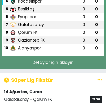
Kocaelispor
0
0
4
Beşiktaş
0
0
5
Eyüpspor
0
0
6
Galatasaray
0
0
7
Çorum FK
0
0
8
Gaziantep FK
0
0
9
Alanyaspor
0
0
10
Detaylar için tıklayın
Süper Lig Fikstür
14 Ağustos, Cuma
Galatasaray - Çorum FK
21:30