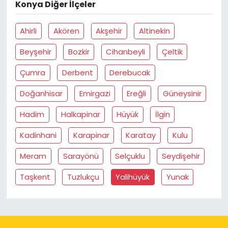
Konya Diğer İlçeler
Ahirli
Akören
Akşehir
Altinekin
Beyşehir
Bozkir
Cihanbeyli
Çeltik
Çumra
Derbent
Derebucak
Doğanhisar
Emirgazi
Ereğli
Güneysinir
Hadim
Halkapinar
Hüyük
İlgin
Kadinhani
Karapinar
Karatay
Kulu
Meram
Sarayönü
Selçuklu
Seydişehir
Taşkent
Tuzlukçu
Yalihüyük
Yunak