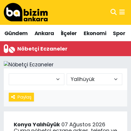
Hava Durumu
Gündem
Ankara
İlçeler
Ekonomi
Spor
Trafik Durumu
Nöbetçi Eczaneler
Süper Lig Puan Durumu ve Fikstür
Tüm Manşetler
Son Dakika Haberleri
Haber Arşivi
Paylaş
Konya
Yalıhüyük
07 Ağustos 2026
Cuma nöbetçi eczane adres, telefon ve