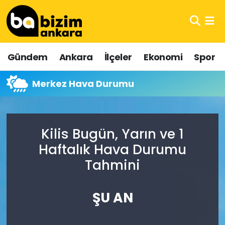
Hava Durumu
Gündem
Ankara
İlçeler
Ekonomi
Spor
Trafik Durumu
Merkez Hava Durumu
Süper Lig Puan Durumu ve Fikstür
Tüm Manşetler
Kilis Bugün, Yarın ve 1
Son Dakika Haberleri
Haftalık Hava Durumu
Tahmini
Haber Arşivi
ŞU AN