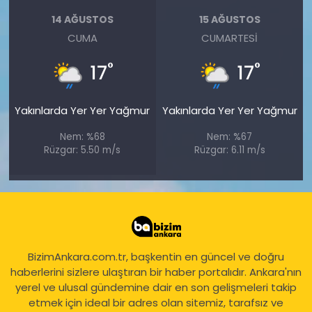
14 AĞUSTOS
15 AĞUSTOS
CUMA
CUMARTESI
°
°
17
17
Yakınlarda Yer Yer Yağmur
Yakınlarda Yer Yer Yağmur
Nem: %68
Nem: %67
Rüzgar: 5.50 m/s
Rüzgar: 6.11 m/s
BizimAnkara.com.tr, başkentin en güncel ve doğru
haberlerini sizlere ulaştıran bir haber portalıdır. Ankara'nın
yerel ve ulusal gündemine dair en son gelişmeleri takip
etmek için ideal bir adres olan sitemiz, tarafsız ve