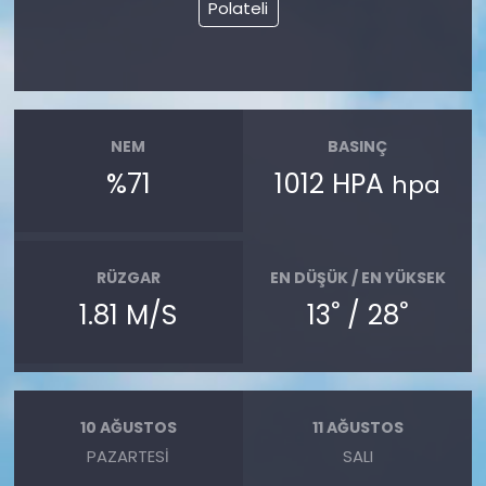
Polateli
NEM
BASINÇ
%71
1012 HPA
hpa
RÜZGAR
EN DÜŞÜK / EN YÜKSEK
°
°
1.81 M/S
13
/ 28
10 AĞUSTOS
11 AĞUSTOS
PAZARTESI
SALI