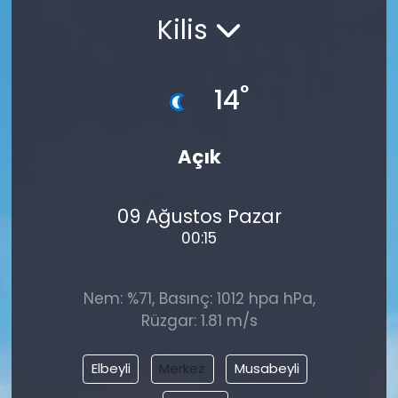
Kilis
°
14
Açık
09 Ağustos Pazar
00:15
Nem: %71, Basınç: 1012 hpa hPa,
Rüzgar: 1.81 m/s
Elbeyli
Merkez
Musabeyli