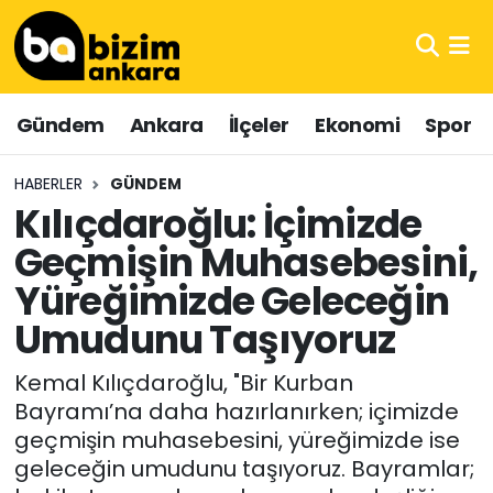
Hava Durumu
Gündem
Ankara
İlçeler
Ekonomi
Spor
Trafik Durumu
HABERLER
GÜNDEM
Süper Lig Puan Durumu ve Fikstür
Kılıçdaroğlu: İçimizde
Geçmişin Muhasebesini,
Tüm Manşetler
Yüreğimizde Geleceğin
Son Dakika Haberleri
Umudunu Taşıyoruz
Haber Arşivi
Kemal Kılıçdaroğlu, "Bir Kurban
Bayramı’na daha hazırlanırken; içimizde
geçmişin muhasebesini, yüreğimizde ise
geleceğin umudunu taşıyoruz. Bayramlar;