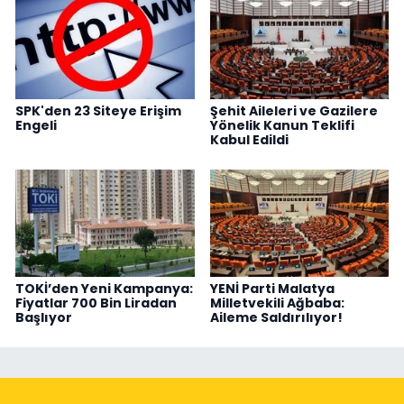
SPK'den 23 Siteye Erişim
Şehit Aileleri ve Gazilere
Engeli
Yönelik Kanun Teklifi
Kabul Edildi
TOKİ’den Yeni Kampanya:
YENİ Parti Malatya
Fiyatlar 700 Bin Liradan
Milletvekili Ağbaba:
Başlıyor
Aileme Saldırılıyor!