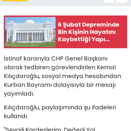
6 Şubat Depreminde
Bin Kişinin Hayatını
Kaybettiği Yapı
Davaları Yargıtay'da
İstinaf kararıyla CHP Genel Başkanı
olarak tedbiren görevlendirilen Kemal
Kılıçdaroğlu, sosyal medya hesabından
Kurban Bayramı dolayısıyla bir mesajı
yayımladı.
Kılıçdaroğlu, paylaşımında şu ifadeleri
kullandı:
"Sevgili Kardeşlerim, Değerli Yol