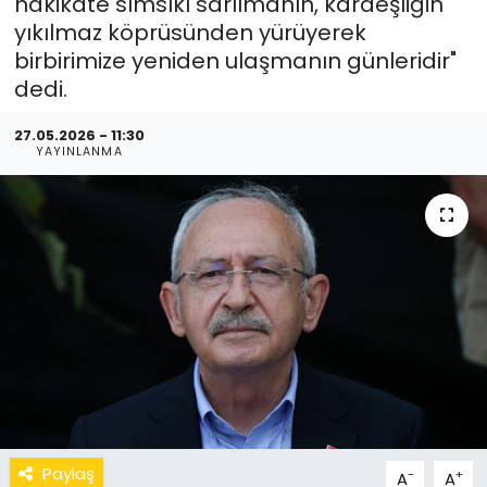
hakikate sımsıkı sarılmanın, kardeşliğin
yıkılmaz köprüsünden yürüyerek
birbirimize yeniden ulaşmanın günleridir"
dedi.
27.05.2026 - 11:30
YAYINLANMA
Paylaş
-
+
A
A