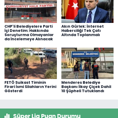
CHP'li Belediyelere Parti
Akın Gürlek: İnternet
İçi Denetim: Hakkında
Haberciliği Tek Çatı
Soruşturma Olmayanlar
Altında Toplanmalı
da İncelemeye Alınacak
FETÖ Suikast Timinin
Menderes Belediye
Firari İsmi Silahların Yerini
Başkanı İlkay Çiçek Dahil
Gösterdi
10 Şüpheli Tutuklandı
Süper Lig Puan Durumu