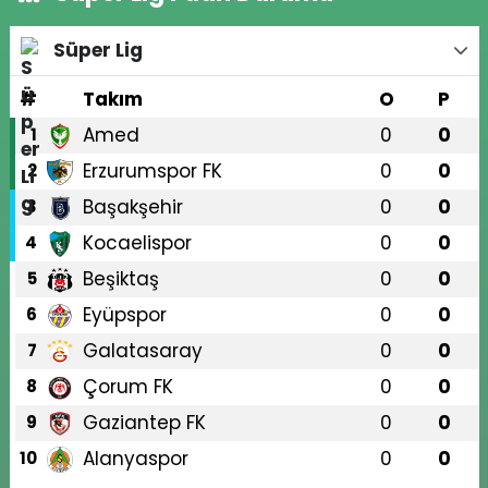
Süper Lig
#
Takım
O
P
Amed
0
0
1
Erzurumspor FK
0
0
2
Başakşehir
0
0
3
Kocaelispor
0
0
4
Beşiktaş
0
0
5
Eyüpspor
0
0
6
Galatasaray
0
0
7
Çorum FK
0
0
8
Gaziantep FK
0
0
9
Alanyaspor
0
0
10