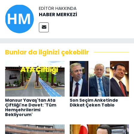
EDITÖR HAKKINDA
HABER MERKEZİ
Bunlar da ilginizi çekebilir
Mansur Yavaş'tan Ata
Son Seçim Anketinde
Çiftliği'ne Davet: 'Tüm
Dikkat Çeken Tablo
Hemşehrilerimi
Bekliyorum'