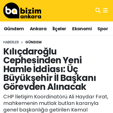
Hava Durumu
Gündem
Ankara
İlçeler
Ekonomi
Spor
Trafik Durumu
HABERLER
GÜNDEM
Süper Lig Puan Durumu ve Fikstür
Kılıçdaroğlu
Cephesinden Yeni
Tüm Manşetler
Hamle İddiası: Üç
Son Dakika Haberleri
Büyükşehir İl Başkanı
Haber Arşivi
Görevden Alınacak
CHP İletişim Koordinatörü Ali Haydar Fırat,
mahkemenin mutlak butlan kararıyla
genel başkanlığa getirilen Kemal