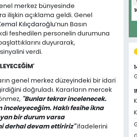
genel merkez bünyesinde
1
ra ilişkin açıklama geldi. Genel
Kemal Kılıçdaroğlu
’nun Basın
kdi feshedilen personelin durumuna
başlattıklarını duyurarak,
inyalini verdi.
ELEYECEĞİM'
G
ın genel merkez düzeyindeki bir idari
irdiğini doğruladı. Kararların mercek
1
Sönmez,
"Bunlar tekrar incelenecek.
K
m inceleyeceğim. Haklı fesihe ikna
K
yan bir durum varsa
G
 derhal devam ettiririz"
ifadelerini
G