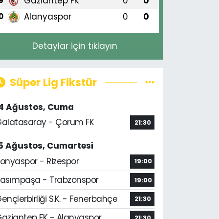
Gaziantep FK
0
0
9
Alanyaspor
0
0
0
Detaylar için tıklayın
Süper Lig Fikstür
14 Ağustos, Cuma
alatasaray - Çorum FK
21:30
5 Ağustos, Cumartesi
onyaspor - Rizespor
19:00
asımpaşa - Trabzonspor
19:00
ençlerbirliği S.K. - Fenerbahçe
21:30
aziantep FK - Alanyaspor
21:30