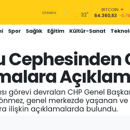
BITCOIN
°
32
64.360,53
-0.7
DOLAR
47,7069
0.17
i
Spor
Sağlık
Eğitim
Kültür-Sanat
Teknolo
EURO
55,0265
0.01
STERLİN
lu Cephesinden 
64,1897
0.02
GRAM ALTIN
6618.49
2.12
rmalara Açıkla
BİST100
13.887
64
rası görevi devralan CHP Genel Başka
önmez, genel merkezde yaşanan ve p
a ilişkin açıklamalarda bulundu.