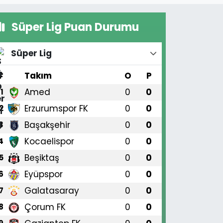
Süper Lig Puan Durumu
Süper Lig
#
Takım
O
P
Amed
0
0
1
Erzurumspor FK
0
0
2
Başakşehir
0
0
3
Kocaelispor
0
0
4
Beşiktaş
0
0
5
Eyüpspor
0
0
6
Galatasaray
0
0
7
Çorum FK
0
0
8