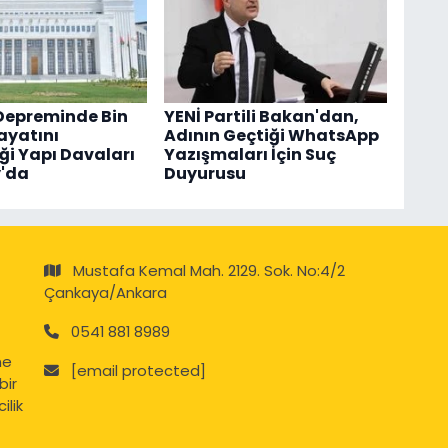
Depreminde Bin
YENİ Partili Bakan'dan,
ayatını
Adının Geçtiği WhatsApp
ği Yapı Davaları
Yazışmaları İçin Suç
y'da
Duyurusu
Mustafa Kemal Mah. 2129. Sok. No:4/2
Çankaya/Ankara
0541 881 8989
ne
[email protected]
bir
ilik