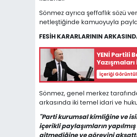
Sönmez ayrıca şeffaflık sözü ver
netleştiğinde kamuoyuyla paylaş
FESİH KARARLARININ ARKASINDA
YENİ Partili
Yazışmaları 
İçeriği Görüntü
Sönmez, genel merkez tarafında
arkasında iki temel idari ve huku
"Parti kurumsal kimliğine ve is
içerikli paylaşımların yapılmış o
gitmediğine ve görevini aksattı