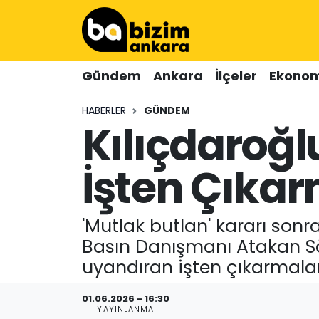
Hava Durumu
Gündem
Ankara
İlçeler
Ekonom
Trafik Durumu
HABERLER
GÜNDEM
Kılıçdaroğ
Süper Lig Puan Durumu ve Fikstür
Tüm Manşetler
İşten Çıka
Son Dakika Haberleri
'Mutlak butlan' kararı son
Haber Arşivi
Basın Danışmanı Atakan S
uyandıran işten çıkarmalar
01.06.2026 - 16:30
YAYINLANMA