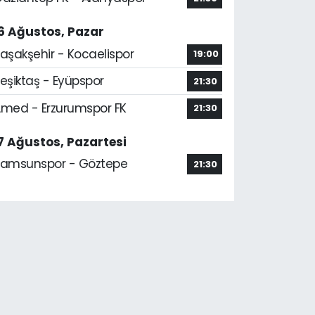
6 Ağustos, Pazar
aşakşehir - Kocaelispor
19:00
eşiktaş - Eyüpspor
21:30
med - Erzurumspor FK
21:30
7 Ağustos, Pazartesi
amsunspor - Göztepe
21:30