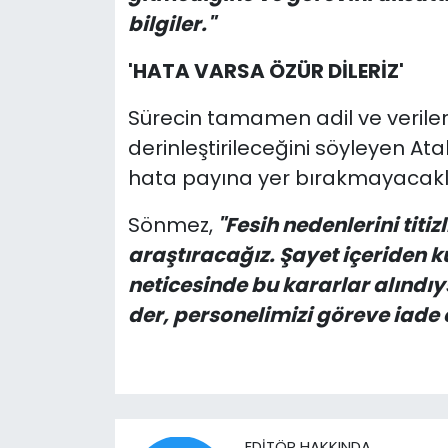
bilgiler."
'HATA VARSA ÖZÜR DİLERİZ'
Sürecin tamamen adil ve veriler
derinleştirileceğini söyleyen A
hata payına yer bırakmayacakları
Sönmez,
"Fesih nedenlerini titiz
araştıracağız. Şayet içeriden ku
neticesinde bu kararlar alındıys
der, personelimizi göreve iade 
EDITÖR HAKKINDA