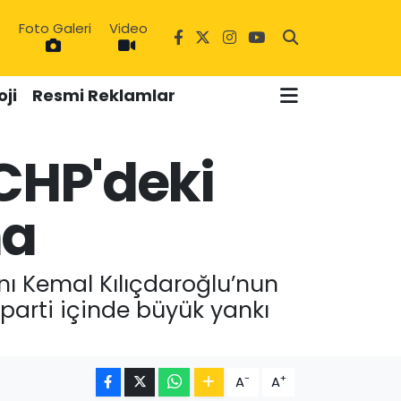
Foto Galeri
Video
6
ji
Resmi Reklamlar
CHP'deki
ma
nı Kemal Kılıçdaroğlu’nun
arti içinde büyük yankı
-
+
A
A