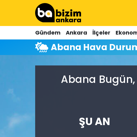
Hava Durumu
Gündem
Ankara
İlçeler
Ekonom
Trafik Durumu
Abana Hava Duru
Süper Lig Puan Durumu ve Fikstür
Tüm Manşetler
Abana Bugün, 
Son Dakika Haberleri
Haber Arşivi
ŞU AN