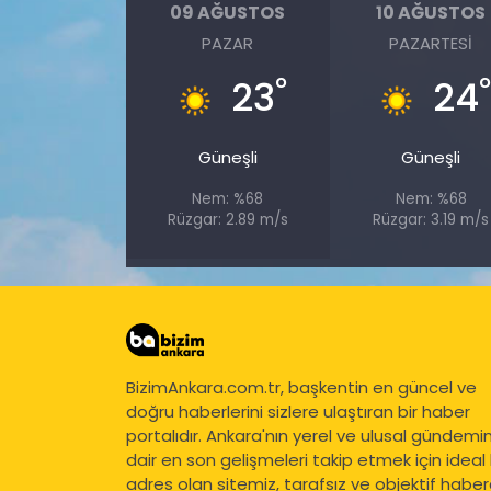
09 AĞUSTOS
10 AĞUSTOS
PAZAR
PAZARTESI
°
23
24
Güneşli
Güneşli
Nem: %68
Nem: %68
Rüzgar: 2.89 m/s
Rüzgar: 3.19 m/s
BizimAnkara.com.tr, başkentin en güncel ve
doğru haberlerini sizlere ulaştıran bir haber
portalıdır. Ankara'nın yerel ve ulusal gündemi
dair en son gelişmeleri takip etmek için ideal 
adres olan sitemiz, tarafsız ve objektif haberc