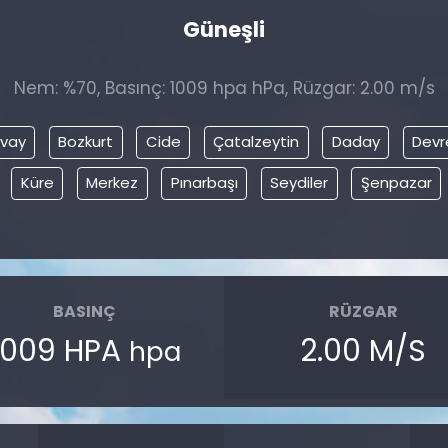
Güneşli
Nem: %70, Basınç: 1009 hpa hPa, Rüzgar: 2.00 m/s
vay
Bozkurt
Cide
Çatalzeytin
Daday
Devr
Küre
Merkez
Pınarbaşı
Seydiler
Şenpazar
BASINÇ
RÜZGAR
1009 HPA
2.00 M/S
hpa