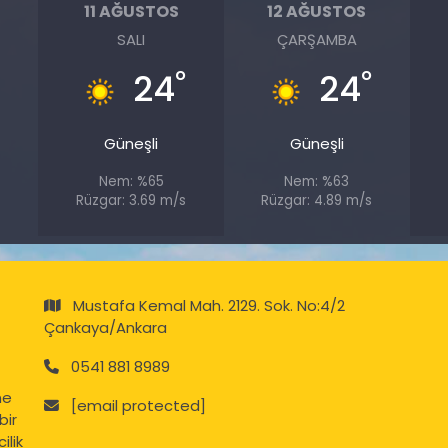
11 AĞUSTOS
12 AĞUSTOS
SALI
ÇARŞAMBA
°
°
°
24
24
Güneşli
Güneşli
Nem: %65
Nem: %63
Rüzgar: 3.69 m/s
Rüzgar: 4.89 m/s
Mustafa Kemal Mah. 2129. Sok. No:4/2
Çankaya/Ankara
0541 881 8989
ne
[email protected]
bir
ilik