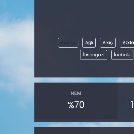
Abana
Ağlı
Araç
Azda
İhsangazi
İnebolu
NEM
%70