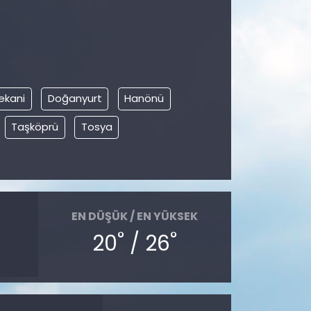
ekani
Doğanyurt
Hanönü
Taşköprü
Tosya
EN DÜŞÜK / EN YÜKSEK
°
°
20
/ 26