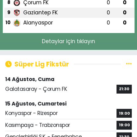
Çorum FK
0
0
8
Gaziantep FK
0
0
9
Alanyaspor
0
0
10
Detaylar için tıklayın
Süper Lig Fikstür
14 Ağustos, Cuma
Galatasaray - Çorum FK
21:30
15 Ağustos, Cumartesi
Konyaspor - Rizespor
19:00
Kasımpaşa - Trabzonspor
19:00
Gençlerbirliği S.K. - Fenerbahçe
21:30