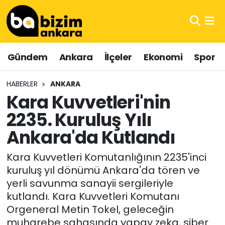
Hava Durumu
Gündem
Ankara
İlçeler
Ekonomi
Spor
Trafik Durumu
HABERLER
ANKARA
Süper Lig Puan Durumu ve Fikstür
Kara Kuvvetleri'nin
2235. Kuruluş Yılı
Tüm Manşetler
Ankara'da Kutlandı
Son Dakika Haberleri
Kara Kuvvetleri Komutanlığının 2235'inci
Haber Arşivi
kuruluş yıl dönümü Ankara'da tören ve
yerli savunma sanayii sergileriyle
kutlandı. Kara Kuvvetleri Komutanı
Orgeneral Metin Tokel, geleceğin
muharebe sahasında yapay zeka, siber