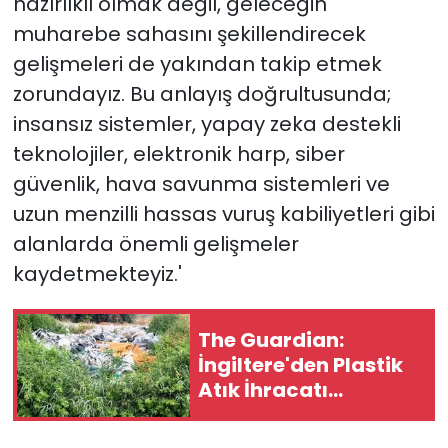
hazırlıklı olmak değil, geleceğin
muharebe sahasını şekillendirecek
gelişmeleri de yakından takip etmek
zorundayız. Bu anlayış doğrultusunda;
insansız sistemler, yapay zeka destekli
teknolojiler, elektronik harp, siber
güvenlik, hava savunma sistemleri ve
uzun menzilli hassas vuruş kabiliyetleri gibi
alanlarda önemli gelişmeler
kaydetmekteyiz.'
The Guardian:
İngiltere'den Plastik
Atık İhracatı
Türkiye'nin Tarım
Bölgesinde Kirliliğe