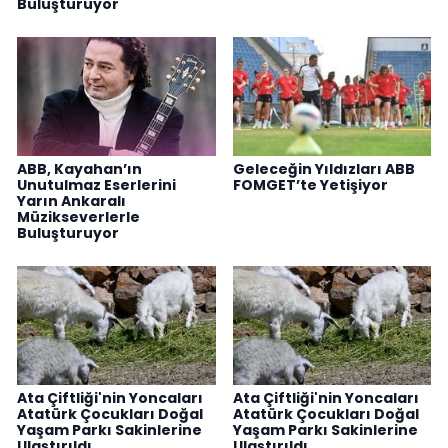
Buluşturuyor
ABB, Kayahan’ın
Geleceğin Yıldızları ABB
Unutulmaz Eserlerini
FOMGET’te Yetişiyor
Yarın Ankaralı
Müzikseverlerle
Buluşturuyor
Ata Çiftliği'nin Yoncaları
Ata Çiftliği'nin Yoncaları
Atatürk Çocukları Doğal
Atatürk Çocukları Doğal
Yaşam Parkı Sakinlerine
Yaşam Parkı Sakinlerine
Ulaştırıldı
Ulaştırıldı