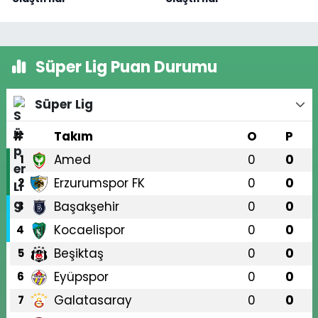
Süper Lig Puan Durumu
Süper Lig
#
Takım
O
P
Amed
0
0
1
Erzurumspor FK
0
0
2
Başakşehir
0
0
3
Kocaelispor
0
0
4
Beşiktaş
0
0
5
Eyüpspor
0
0
6
Galatasaray
0
0
7