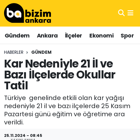
Hava Durumu
Gündem
Ankara
İlçeler
Ekonomi
Spor
Trafik Durumu
HABERLER
GÜNDEM
Süper Lig Puan Durumu ve Fikstür
Kar Nedeniyle 21 İl ve
Bazı İlçelerde Okullar
Tüm Manşetler
Tatil
Son Dakika Haberleri
Türkiye genelinde etkili olan kar yağışı
Haber Arşivi
nedeniyle 21 il ve bazı ilçelerde 25 Kasım
Pazartesi günü eğitim ve öğretime ara
verildi.
25.11.2024 - 08:45