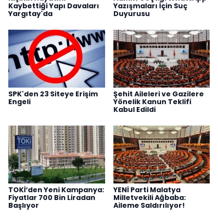
Kaybettiği Yapı Davaları
Yazışmaları İçin Suç
Yargıtay'da
Duyurusu
SPK'den 23 Siteye Erişim
Şehit Aileleri ve Gazilere
Engeli
Yönelik Kanun Teklifi
Kabul Edildi
TOKİ’den Yeni Kampanya:
YENİ Parti Malatya
Fiyatlar 700 Bin Liradan
Milletvekili Ağbaba:
Başlıyor
Aileme Saldırılıyor!