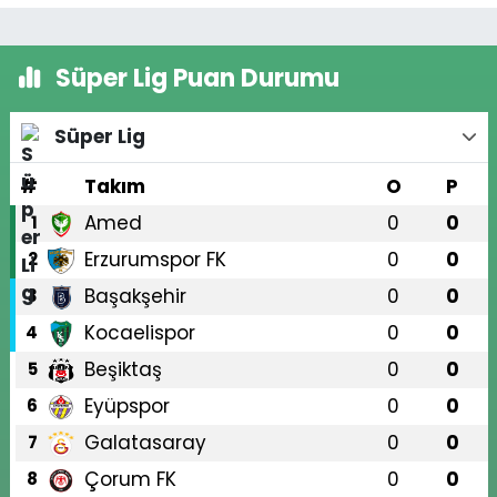
Süper Lig Puan Durumu
Süper Lig
#
Takım
O
P
Amed
0
0
1
Erzurumspor FK
0
0
2
Başakşehir
0
0
3
Kocaelispor
0
0
4
Beşiktaş
0
0
5
Eyüpspor
0
0
6
Galatasaray
0
0
7
Çorum FK
0
0
8