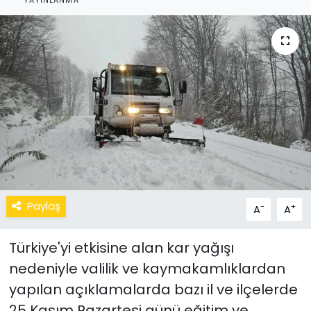
YAYINLANMA
Paylaş
-
+
A
A
Türkiye'yi etkisine alan kar yağışı
nedeniyle valilik ve kaymakamlıklardan
yapılan açıklamalarda bazı il ve ilçelerde
25 Kasım Pazartesi günü eğitim ve