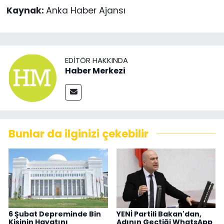
Kaynak:
Anka Haber Ajansı
EDITÖR HAKKINDA
Haber Merkezi
Bunlar da ilginizi çekebilir
6 Şubat Depreminde Bin
YENİ Partili Bakan'dan,
Kişinin Hayatını
Adının Geçtiği WhatsApp