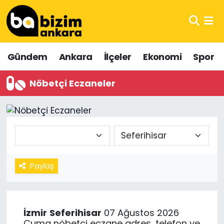
Hava Durumu
Gündem
Ankara
İlçeler
Ekonomi
Spor
Trafik Durumu
Nöbetçi Eczaneler
Süper Lig Puan Durumu ve Fikstür
Tüm Manşetler
Son Dakika Haberleri
Haber Arşivi
Paylaş
İzmir
Seferihisar
07 Ağustos 2026
Cuma nöbetçi eczane adres, telefon ve