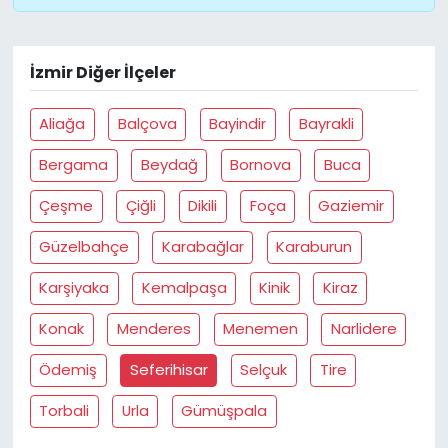
İzmir Diğer İlçeler
Aliağa
Balçova
Bayindir
Bayrakli
Bergama
Beydağ
Bornova
Buca
Çeşme
Çiğli
Dikili
Foça
Gaziemir
Güzelbahçe
Karabağlar
Karaburun
Karşiyaka
Kemalpaşa
Kinik
Kiraz
Konak
Menderes
Menemen
Narlidere
Ödemiş
Seferihisar
Selçuk
Tire
Torbali
Urla
Gümüşpala