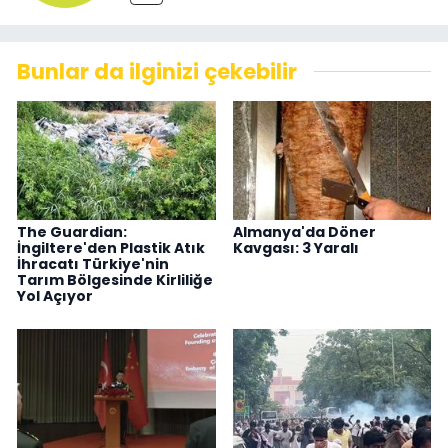
Bunlar da ilginizi çekebilir
The Guardian:
Almanya'da Döner
İngiltere'den Plastik Atık
Kavgası: 3 Yaralı
İhracatı Türkiye'nin
Tarım Bölgesinde Kirliliğe
Yol Açıyor