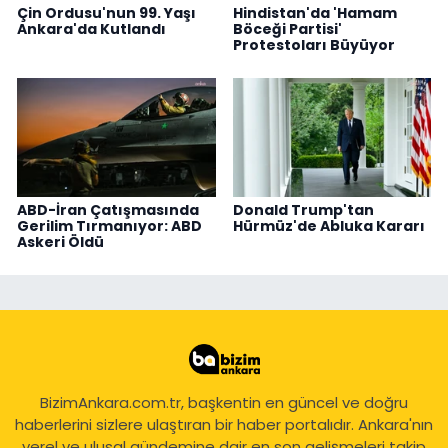
Çin Ordusu'nun 99. Yaşı
Hindistan'da 'Hamam
Ankara'da Kutlandı
Böceği Partisi'
Protestoları Büyüyor
ABD-İran Çatışmasında
Donald Trump'tan
Gerilim Tırmanıyor: ABD
Hürmüz'de Abluka Kararı
Askeri Öldü
BizimAnkara.com.tr, başkentin en güncel ve doğru
haberlerini sizlere ulaştıran bir haber portalıdır. Ankara'nın
yerel ve ulusal gündemine dair en son gelişmeleri takip