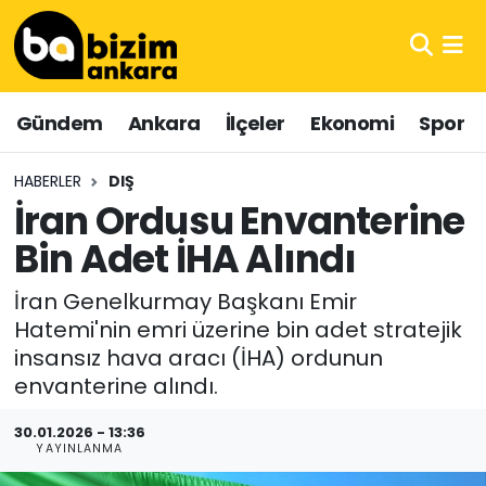
Hava Durumu
Gündem
Ankara
İlçeler
Ekonomi
Spor
Trafik Durumu
HABERLER
DIŞ
Süper Lig Puan Durumu ve Fikstür
İran Ordusu Envanterine
Bin Adet İHA Alındı
Tüm Manşetler
İran Genelkurmay Başkanı Emir
Son Dakika Haberleri
Hatemi'nin emri üzerine bin adet stratejik
insansız hava aracı (İHA) ordunun
Haber Arşivi
envanterine alındı.
30.01.2026 - 13:36
YAYINLANMA