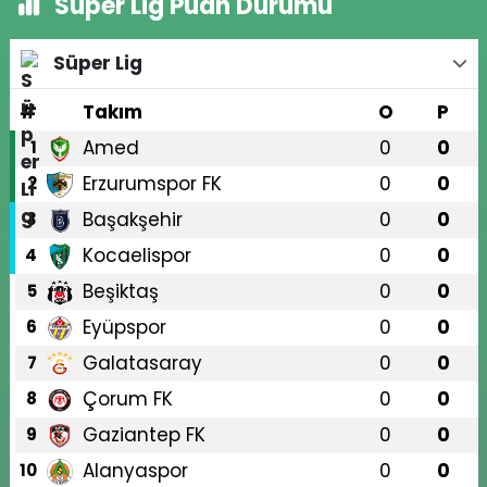
Süper Lig Puan Durumu
Süper Lig
#
Takım
O
P
Amed
0
0
1
Erzurumspor FK
0
0
2
Başakşehir
0
0
3
Kocaelispor
0
0
4
Beşiktaş
0
0
5
Eyüpspor
0
0
6
Galatasaray
0
0
7
Çorum FK
0
0
8
Gaziantep FK
0
0
9
Alanyaspor
0
0
10