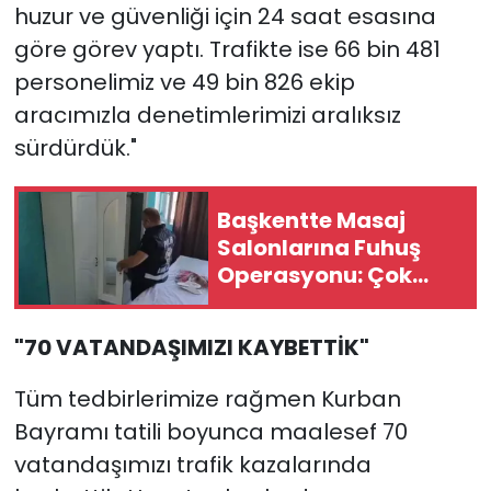
huzur ve güvenliği için 24 saat esasına
göre görev yaptı. Trafikte ise 66 bin 481
personelimiz ve 49 bin 826 ekip
aracımızla denetimlerimizi aralıksız
sürdürdük."
Başkentte Masaj
Salonlarına Fuhuş
Operasyonu: Çok
Sayıda Gözaltı Var
"70 VATANDAŞIMIZI KAYBETTİK"
Tüm tedbirlerimize rağmen Kurban
Bayramı tatili boyunca maalesef 70
vatandaşımızı trafik kazalarında