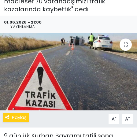
maalesef 70 vatandaşımızı trafik
kazalarında kaybettik" dedi.
01.06.2026 - 21:00
YAYINLANMA
Paylaş
-
+
A
A
9 günlük Kurban Bayramı tatili sona