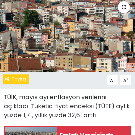
Paylaş
-
+
A
A
TÜİK, mayıs ayı enflasyon verilerini
açıkladı. Tüketici fiyat endeksi (TÜFE) aylık
yüzde 1,71, yıllık yüzde 32,61 arttı.
Emlak Vergisinde