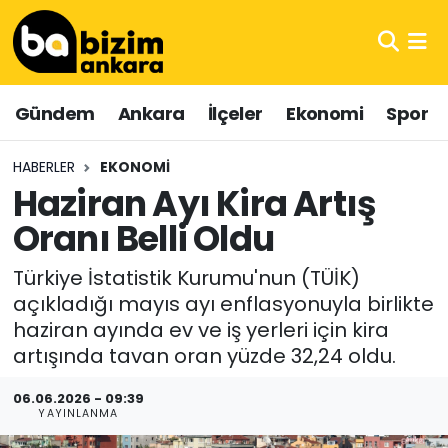
Hava Durumu
Gündem
Ankara
İlçeler
Ekonomi
Spor
Trafik Durumu
HABERLER
EKONOMI
Süper Lig Puan Durumu ve Fikstür
Haziran Ayı Kira Artış
Oranı Belli Oldu
Tüm Manşetler
Türkiye İstatistik Kurumu'nun (TÜİK)
Son Dakika Haberleri
açıkladığı mayıs ayı enflasyonuyla birlikte
haziran ayında ev ve iş yerleri için kira
Haber Arşivi
artışında tavan oran yüzde 32,24 oldu.
06.06.2026 - 09:39
YAYINLANMA