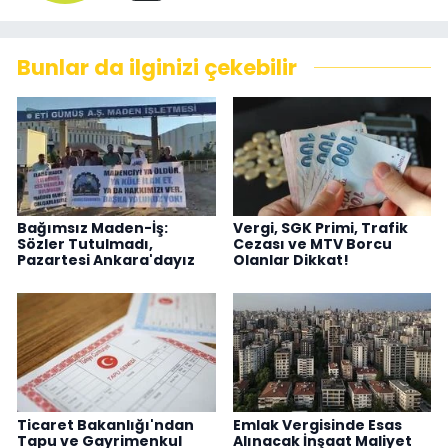
Bunlar da ilginizi çekebilir
Bağımsız Maden-İş:
Vergi, SGK Primi, Trafik
Sözler Tutulmadı,
Cezası ve MTV Borcu
Pazartesi Ankara'dayız
Olanlar Dikkat!
Ticaret Bakanlığı'ndan
Emlak Vergisinde Esas
Tapu ve Gayrimenkul
Alınacak İnşaat Maliyet