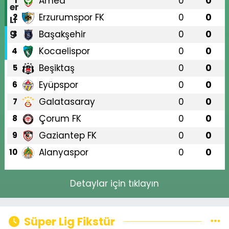
Amed
0
0
1
Erzurumspor FK
0
0
2
Başakşehir
0
0
3
Kocaelispor
0
0
4
Beşiktaş
0
0
5
Eyüpspor
0
0
6
Galatasaray
0
0
7
Çorum FK
0
0
8
Gaziantep FK
0
0
9
Alanyaspor
0
0
10
Detaylar için tıklayın
Süper Lig Fikstür