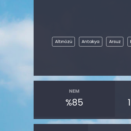
Altınözü
Antakya
Arsuz
NEM
%85