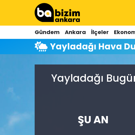
Hava Durumu
Gündem
Ankara
İlçeler
Ekonom
Trafik Durumu
Yayladağı Hava D
Süper Lig Puan Durumu ve Fikstür
Tüm Manşetler
Yayladağı Bugün
Son Dakika Haberleri
Haber Arşivi
ŞU AN