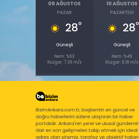
09 AĞUSTOS
10 AĞUSTOS
PAZAR
PAZARTESI
°
28
28
Güneşli
Güneşli
Nem: %63
Nem: %46
Rüzgar: 7.39 m/s
Rüzgar: 6.19 m/s
BizimAnkara.com.tr, başkentin en güncel ve
doğru haberlerini sizlere ulaştıran bir haber
portalıdır. Ankara'nın yerel ve ulusal gündemi
dair en son gelişmeleri takip etmek için ideal 
adres olan sitemiz, tarafsız ve objektif haberc