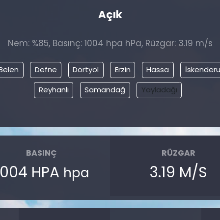
Açık
Nem: %85, Basınç: 1004 hpa hPa, Rüzgar: 3.19 m/s
Belen
Defne
Dörtyol
Erzin
Hassa
İskender
Reyhanlı
Samandağ
Yayladağı
BASINÇ
RÜZGAR
1004 HPA
3.19 M/S
hpa