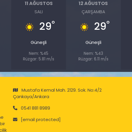
11 AĞUSTOS
12 AĞUSTOS
SALI
ÇARŞAMBA
°
°
°
29
29
Güneşli
Güneşli
Nem: %45
Nem: %43
Rüzgar: 5.81 m/s
Rüzgar: 6.11 m/s
Mustafa Kemal Mah. 2129. Sok. No:4/2
Çankaya/Ankara
0541 881 8989
ne
[email protected]
bir
ilik