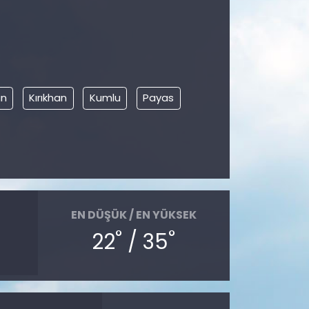
un
Kırıkhan
Kumlu
Payas
EN DÜŞÜK / EN YÜKSEK
°
°
22
/ 35