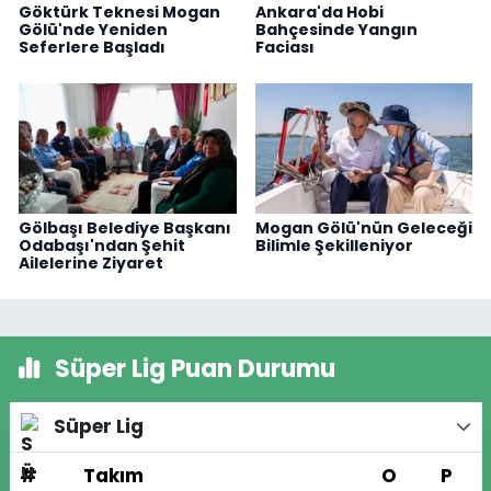
Göktürk Teknesi Mogan
Ankara'da Hobi
Gölü'nde Yeniden
Bahçesinde Yangın
Seferlere Başladı
Faciası
Gölbaşı Belediye Başkanı
Mogan Gölü'nün Geleceği
Odabaşı'ndan Şehit
Bilimle Şekilleniyor
Ailelerine Ziyaret
Süper Lig Puan Durumu
Süper Lig
#
Takım
O
P