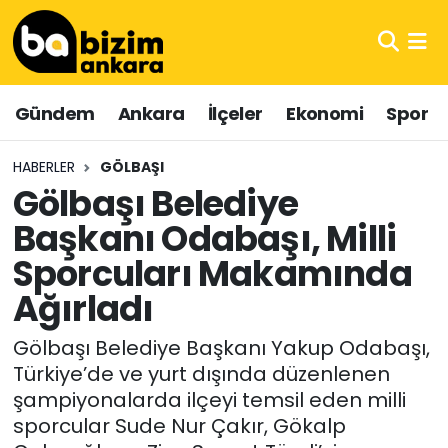
Hava Durumu
Gündem
Ankara
İlçeler
Ekonomi
Spor
Trafik Durumu
HABERLER
GÖLBAŞI
Süper Lig Puan Durumu ve Fikstür
Gölbaşı Belediye
Başkanı Odabaşı, Milli
Tüm Manşetler
Sporcuları Makamında
Son Dakika Haberleri
Ağırladı
Haber Arşivi
Gölbaşı Belediye Başkanı Yakup Odabaşı,
Türkiye’de ve yurt dışında düzenlenen
şampiyonalarda ilçeyi temsil eden milli
sporcular Sude Nur Çakır, Gökalp