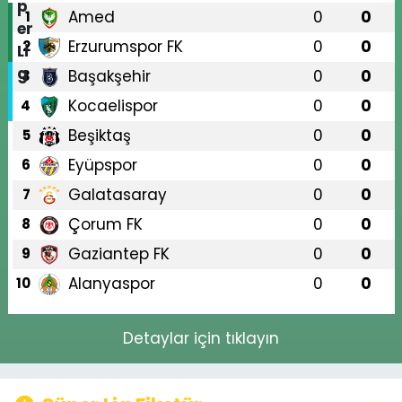
Amed
0
0
1
Erzurumspor FK
0
0
2
Başakşehir
0
0
3
Kocaelispor
0
0
4
Beşiktaş
0
0
5
Eyüpspor
0
0
6
Galatasaray
0
0
7
Çorum FK
0
0
8
Gaziantep FK
0
0
9
Alanyaspor
0
0
10
Detaylar için tıklayın